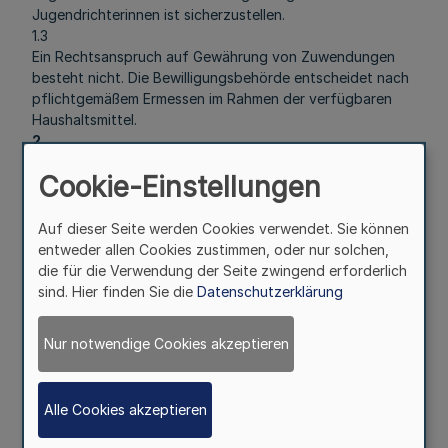
Jugendrichterinnen ist sicherzustellen.
1.3
Ein Rechtsanspruch auf Gewährung von Zuwendungen
besteht nicht. Die Bewilligungsbehörde entscheidet nach
pflichtgemäßem Ermessen im Rahmen der verfügbaren
Haushaltsmittel.
2
Gegenstand der Förderung
Cookie-Einstellungen
Gefördert werden notwendige Personalbeschäftigungen
und Sachausgaben, die zum Betrieb der Einrichtung
erforderlich sind. Die Bewilligungsbehörde legt den
Auf dieser Seite werden Cookies verwendet. Sie können
Umfang der Notwendigkeit im Rahmen dieser Regelungen
entweder allen Cookies zustimmen, oder nur solchen,
fest.
die für die Verwendung der Seite zwingend erforderlich
3
sind. Hier finden Sie die
Datenschutzerklärung
Zuwendungsempfänger
Zuwendungsempfänger sind nach § 75 KJHG anerkannte
Nur notwendige Cookies akzeptieren
Träger der freien Jugendhilfe, die eine Einrichtung mit
den in Nr. 1.2 angeführten Zielsetzungen verantwortlich
führen.
Alle Cookies akzeptieren
4
Zuwendungsvoraussetzungen