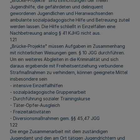
„Brücke-Projekte" sind Einrichtungen der freien
Jugendhilfe, die gefährdeten und delinquent
gewordenen Jugendlichen und Heranwachsenden
ambulante sozialpädagogische Hilfe und Betreuung zuteil
werden lassen. Die Hilfe schließt in Einzelfällen eine
Nachbetreuung analog § 41 KJHG nicht aus.
1.21
„Brücke-Projekte" müssen Aufgaben im Zusammenhang
mit richterlichen Weisungen gem. § 10 JGG durchführen.
Um ein weiteres Abgleiten in die Kriminalität und sich
daraus ergebende mit Freiheitsentziehung verbundene
Strafmaßnahmen zu verhindern, können geeignete Mittel
insbesondere sein
- intensive Einzelfallhilfen
- sozialpädagogische Gruppenarbeit
- Durchführung sozialer Trainingskurse
- Täter-Opfer-Ausgleich
- Freizeitaktivitäten
- Diversionsmaßnahmen gem. §§ 45,47 JGG
1.22
Die enge Zusammenarbeit mit dem zuständigen
Jugendamt und den am Ort tätigen Jugendrichtern und