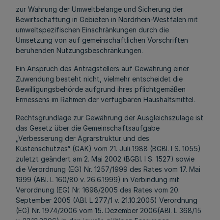
zur Wahrung der Umweltbelange und Sicherung der
Bewirtschaftung in Gebieten in Nordrhein-Westfalen mit
umweltspezifischen Einschränkungen durch die
Umsetzung von auf gemeinschaftlichen Vorschriften
beruhenden Nutzungsbeschränkungen.
Ein Anspruch des Antragstellers auf Gewährung einer
Zuwendung besteht nicht, vielmehr entscheidet die
Bewilligungsbehörde aufgrund ihres pflichtgemäßen
Ermessens im Rahmen der verfügbaren Haushaltsmittel.
Rechtsgrundlage zur Gewährung der Ausgleichszulage ist
das Gesetz über die Gemeinschaftsaufgabe
„Verbesserung der Agrarstruktur und des
Küstenschutzes“ (GAK) vom 21. Juli 1988 (BGBl. I S. 1055)
zuletzt geändert am 2. Mai 2002 (BGBl. I S. 1527) sowie
die Verordnung (EG) Nr. 1257/1999 des Rates vom 17. Mai
1999 (ABl. L 160/80 v. 26.6.1999) in Verbindung mit
Verordnung (EG) Nr. 1698/2005 des Rates vom 20.
September 2005 (ABl. L 277/1 v. 21.10.2005) Verordnung
(EG) Nr. 1974/2006 vom 15. Dezember 2006(ABl. L 368/15