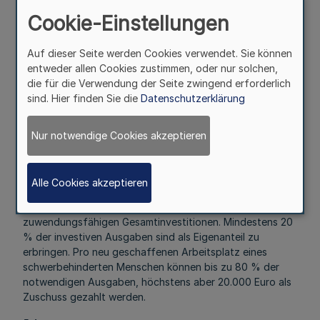
Art und Umfang, Höhe der Zuwendungen
Cookie-Einstellungen
5.1
Zuwendungsart
Auf dieser Seite werden Cookies verwendet. Sie können
entweder allen Cookies zustimmen, oder nur solchen,
Projektförderung
die für die Verwendung der Seite zwingend erforderlich
5.2
sind. Hier finden Sie die
Datenschutzerklärung
Finanzierungsart
Nur notwendige Cookies akzeptieren
Anteilfinanzierung
5.3
Förderungsrahmen
Alle Cookies akzeptieren
Der Förderungsrahmen beträgt bis maximal 80 % der
zuwendungsfähigen Gesamtinvestitionen. Mindestens 20
% der investiven Ausgaben sind als Eigenanteil zu
erbringen. Pro neu geschaffenen Arbeitsplatz eines
schwerbehinderten Menschen können bis zu 80 % der
notwendigen Ausgaben, höchstens aber 20.000 Euro als
Zuschuss gezahlt werden.