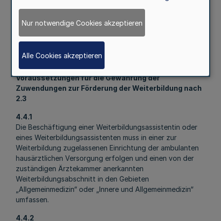
aufgenommen wird und
Nur notwendige Cookies akzeptieren
4.3.3
den Arbeitsvertrag mit der angestellten Ärztin oder dem
angestellten Arzt vorlegen.
Alle Cookies akzeptieren
4.4
Voraussetzungen für die Gewährung der
Zuwendungen zur Förderung der Weiterbildung nach
2.3
4.4.1
Die Beschäftigung einer Weiterbildungsassistentin oder
eines Weiterbildungsassistenten muss in einer zur
Weiterbildung zugelassenen Einrichtung der ambulanten
hausärztlichen Versorgung erfolgen und einen von der
zuständigen Ärztekammer anerkannten
Weiterbildungsabschnitt in den Gebieten
„Allgemeinmedizin“ oder „Innere und Allgemeinmedizin“
umfassen.
4.4.2