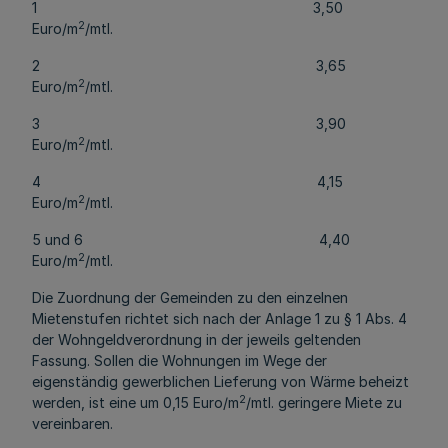
1 3,50
2
Euro/m
/mtl.
2 3,65
2
Euro/m
/mtl.
3 3,90
2
Euro/m
/mtl.
4 4,15
2
Euro/m
/mtl.
5 und 6 4,40
2
Euro/m
/mtl.
Die Zuordnung der Gemeinden zu den einzelnen
Mietenstufen richtet sich nach der Anlage 1 zu § 1 Abs. 4
der Wohngeldverordnung in der jeweils geltenden
Fassung. Sollen die Wohnungen im Wege der
eigenständig gewerblichen Lieferung von Wärme beheizt
2
werden, ist eine um 0,15 Euro/m
/mtl. geringere Miete zu
vereinbaren.