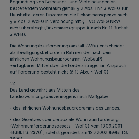
Begründung von Belegungs- und Mietbindungen an
bestehendem Wohnraum gemäß § 2 Abs. 1 Nr. 3 WoFG für
Haushalte, deren Einkommen die Einkommensgrenze nach
§ 9 Abs. 2 WoFG in Verbindung mit § 1 VO WoFG NRW
nicht übersteigt (Einkommensgruppe A nach Nr. 1.1 Buchst.
a WFB).
Die Wohnungsbauförderungsanstalt (Wfa) entscheidet
als Bewilligungsbehörde im Rahmen der nach dem
jährlichen Wohnungsbauprogramm (WoBauP)
verfügbaren Mittel über die Förderanträge. Ein Anspruch
auf Förderung besteht nicht (§ 13 Abs. 4 WoFG).
1.2
Das Land gewährt aus Mitteln des
Landeswohnungsbauvermögens nach Maßgabe
- des jährlichen Wohnungsbauprogramms des Landes,
- des Gesetzes über die soziale Wohnraumförderung
(Wohnraumförderungsgesetz – WoFG) vom 13.09.2001
(BGBl. I S. 2376), zuletzt geändert am 19.7.2002 (BGBl. I S.
2690),