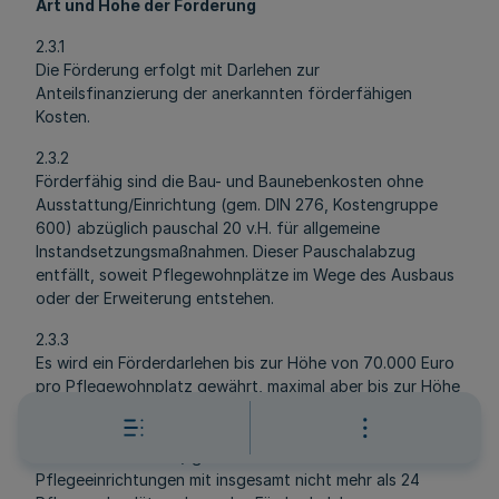
Art und Höhe der Förderung
2.3.1
Die Förderung erfolgt mit Darlehen zur
Anteilsfinanzierung der anerkannten förderfähigen
Kosten.
2.3.2
Förderfähig sind die Bau- und Baunebenkosten ohne
Ausstattung/Einrichtung (gem. DIN 276, Kostengruppe
600) abzüglich pauschal 20 v.H. für allgemeine
Instandsetzungsmaßnahmen. Dieser Pauschalabzug
entfällt, soweit Pflegewohnplätze im Wege des Ausbaus
oder der Erweiterung entstehen.
2.3.3
Es wird ein Förderdarlehen bis zur Höhe von 70.000 Euro
pro Pflegewohnplatz gewährt, maximal aber bis zur Höhe
der förderfähigen Kosten, soweit diese nicht durch
andere Finanzierungsmittel (Eigenmittel, Fremdmittel,
andere Fördermittel) gedeckt werden. Für
Pflegeeinrichtungen mit insgesamt nicht mehr als 24