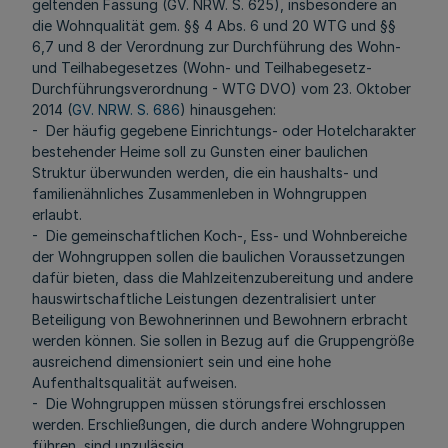
geltenden Fassung (GV. NRW. S. 625), insbesondere an
die Wohnqualität gem. §§ 4 Abs. 6 und 20 WTG und §§
6,7 und 8 der Verordnung zur Durchführung des Wohn-
und Teilhabegesetzes (Wohn- und Teilhabegesetz-
Durchführungsverordnung - WTG DVO) vom 23. Oktober
2014 (
GV. NRW. S. 686
) hinausgehen:
- Der häufig gegebene Einrichtungs- oder Hotelcharakter
bestehender Heime soll zu Gunsten einer baulichen
Struktur überwunden werden, die ein haushalts- und
familienähnliches Zusammenleben in Wohngruppen
erlaubt.
- Die gemeinschaftlichen Koch-, Ess- und Wohnbereiche
der Wohngruppen sollen die baulichen Voraussetzungen
dafür bieten, dass die Mahlzeitenzubereitung und andere
hauswirtschaftliche Leistungen dezentralisiert unter
Beteiligung von Bewohnerinnen und Bewohnern erbracht
werden können. Sie sollen in Bezug auf die Gruppengröße
ausreichend dimensioniert sein und eine hohe
Aufenthaltsqualität aufweisen.
- Die Wohngruppen müssen störungsfrei erschlossen
werden. Erschließungen, die durch andere Wohngruppen
führen, sind unzulässig.