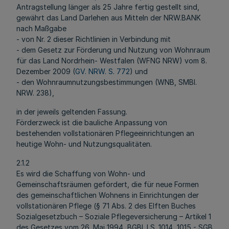
Antragstellung länger als 25 Jahre fertig gestellt sind,
gewährt das Land Darlehen aus Mitteln der NRW.BANK
nach Maßgabe
- von Nr. 2 dieser Richtlinien in Verbindung mit
- dem Gesetz zur Förderung und Nutzung von Wohnraum
für das Land Nordrhein- Westfalen (WFNG NRW) vom 8.
Dezember 2009 (
GV. NRW. S. 772
) und
- den Wohnraumnutzungsbestimmungen (WNB, SMBI.
NRW. 238),
in der jeweils geltenden Fassung.
Förderzweck ist die bauliche Anpassung von
bestehenden vollstationären Pflegeeinrichtungen an
heutige Wohn- und Nutzungsqualitäten.
2.1.2
Es wird die Schaffung von Wohn- und
Gemeinschaftsräumen gefördert, die für neue Formen
des gemeinschaftlichen Wohnens in Einrichtungen der
vollstationären Pflege (§ 71 Abs. 2 des Elften Buches
Sozialgesetzbuch – Soziale Pflegeversicherung – Artikel 1
des Gesetzes vom 26. Mai 1994, BGBl. I S. 1014, 1015 - SGB