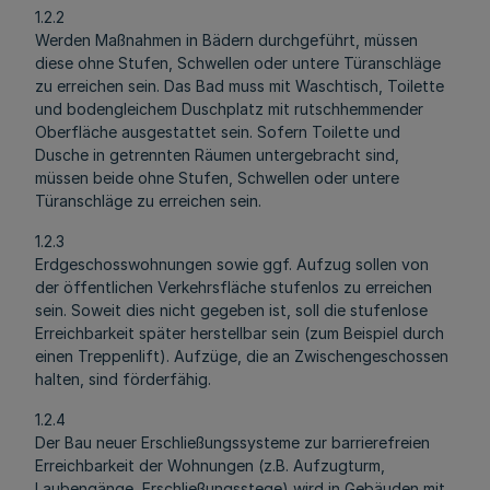
1.2.2
Werden Maßnahmen in Bädern durchgeführt, müssen
diese ohne Stufen, Schwellen oder untere Türanschläge
zu erreichen sein. Das Bad muss mit Waschtisch, Toilette
und bodengleichem Duschplatz mit rutschhemmender
Oberfläche ausgestattet sein. Sofern Toilette und
Dusche in getrennten Räumen untergebracht sind,
müssen beide ohne Stufen, Schwellen oder untere
Türanschläge zu erreichen sein.
1.2.3
Erdgeschosswohnungen sowie ggf. Aufzug sollen von
der öffentlichen Verkehrsfläche stufenlos zu erreichen
sein. Soweit dies nicht gegeben ist, soll die stufenlose
Erreichbarkeit später herstellbar sein (zum Beispiel durch
einen Treppenlift). Aufzüge, die an Zwischengeschossen
halten, sind förderfähig.
1.2.4
Der Bau neuer Erschließungssysteme zur barrierefreien
Erreichbarkeit der Wohnungen (z.B. Aufzugturm,
Laubengänge, Erschließungsstege) wird in Gebäuden mit