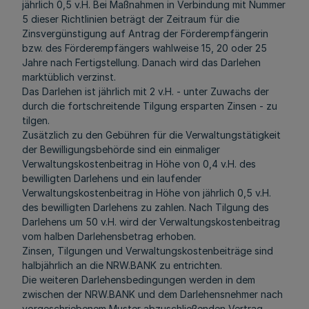
jährlich 0,5 v.H. Bei Maßnahmen in Verbindung mit Nummer
5 dieser Richtlinien beträgt der Zeitraum für die
Zinsvergünstigung auf Antrag der Förderempfängerin
bzw. des Förderempfängers wahlweise 15, 20 oder 25
Jahre nach Fertigstellung. Danach wird das Darlehen
marktüblich verzinst.
Das Darlehen ist jährlich mit 2 v.H. - unter Zuwachs der
durch die fortschreitende Tilgung ersparten Zinsen - zu
tilgen.
Zusätzlich zu den Gebühren für die Verwaltungstätigkeit
der Bewilligungsbehörde sind ein einmaliger
Verwaltungskostenbeitrag in Höhe von 0,4 v.H. des
bewilligten Darlehens und ein laufender
Verwaltungskostenbeitrag in Höhe von jährlich 0,5 v.H.
des bewilligten Darlehens zu zahlen. Nach Tilgung des
Darlehens um 50 v.H. wird der Verwaltungskostenbeitrag
vom halben Darlehensbetrag erhoben.
Zinsen, Tilgungen und Verwaltungskostenbeiträge sind
halbjährlich an die NRW.BANK zu entrichten.
Die weiteren Darlehensbedingungen werden in dem
zwischen der NRW.BANK und dem Darlehensnehmer nach
vorgeschriebenem Muster abzuschließenden Vertrag