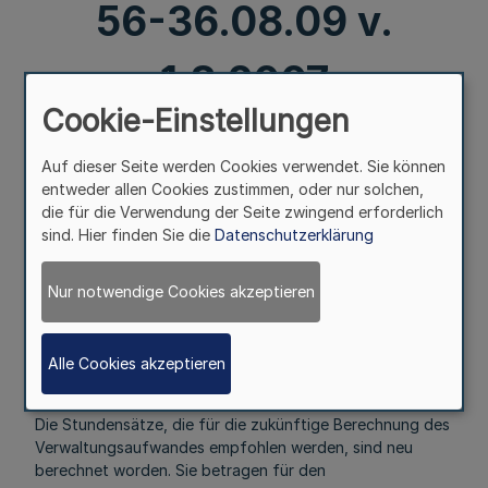
56-36.08.09 v.
1.8.2007
Cookie-Einstellungen
Mehr
Auf dieser Seite werden Cookies verwendet. Sie können
entweder allen Cookies zustimmen, oder nur solchen,
Richtwerte für die Berücksichtigung des
die für die Verwendung der Seite zwingend erforderlich
Verwaltungsaufwandes
sind. Hier finden Sie die
Datenschutzerklärung
bei der Festlegung der nach dem Gebührengesetz
für das Land
Nur notwendige Cookies akzeptieren
Nordrhein-Westfalen zu erhebenden
Verwaltungsgebühren
RdErl. d. Innenministeriums – 56-36.08.09
Alle Cookies akzeptieren
v. 1.8.2007
Die Stundensätze, die für die zukünftige Berechnung des
Verwaltungsaufwandes empfohlen werden, sind neu
berechnet worden. Sie betragen für den