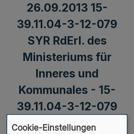
26.09.2013 15-
39.11.04-3-12-079
SYR RdErl. des
Ministeriums für
Inneres und
Kommunales - 15-
39.11.04-3-12-079
(2604) vom
Cookie-Einstellungen