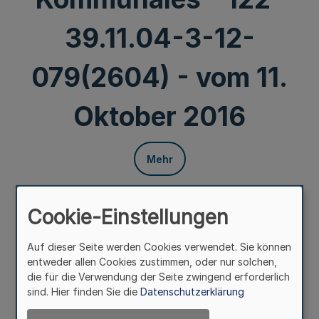
39.11.04-3-12-
079(2604) - vom 11.
Oktober 2016
Mehr
Rückführungen nach Syrien
Anordnung nach § 60a Abs. 1 AufenthG
Cookie-Einstellungen
Runderlass des Ministeriums für Inneres und Kommunales
Auf dieser Seite werden Cookies verwendet. Sie können
- 122-39.11.04-3-12-079(2604) -
entweder allen Cookies zustimmen, oder nur solchen,
vom 11. Oktober 2016
die für die Verwendung der Seite zwingend erforderlich
sind. Hier finden Sie die
Datenschutzerklärung