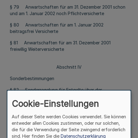
§ 79 Anwartschaften für am 31. Dezember 2001 schon
und am 1. Januar 2002 noch Pflichtversicherte
§ 80 Anwartschaften für am 1. Januar 2002
beitragsfrei Versicherte
§ 81 Anwartschaften für am 31. Dezember 2001
freiwillig Weiterversicherte
Abschnitt IV
Sonderbestimmungen
§ 82 Sonderregelung für Entgelte über der
Vergütungsgruppe I BAT / BAT-O
Cookie-Einstellungen
§ 82a Sonderregelung für die Berücksichtigung von
Altersvorsorgezulagen
Auf dieser Seite werden Cookies verwendet. Sie können
entweder allen Cookies zustimmen, oder nur solchen,
§ 83 Sonderregelung für Beschäftigte im
die für die Verwendung der Seite zwingend erforderlich
Beitrittsgebiet
sind. Hier finden Sie die
Datenschutzerklärung