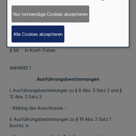
§ 84 Sonderregelung für die Jahre 2001 und 2002
Nur notwendige Cookies akzeptieren
Abschnitt VSterbegeld
§ 85 Sterbegeld
Alle Cookies akzeptieren
Abschnitt VISchlussvorschriften
§ 86 In-Kraft-Treten
ANHANG 1
Ausführungsbestimmungen
I. Ausführungsbestimmungen zu § 8 Abs. 5 Satz 2 und §
12 Abs. 2 Satz 2
- Bildung des Ausschusses -
II. Ausführungsbestimmungen zu § 19 Abs. 2 Satz 1
Buchst. e