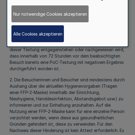
Einrichtung der Zutritt zu versagen. Der Zutritt ist
ebenfalls zu versagen, soweit ein PoC-Test durchgeführt
Nur notwendige Cookies akzeptieren
wird und dieser positiv ausgefallen ist. Wenn eine
potentielle Besucherin oder ein potentieller Besucher eine
angebotene und empfohlene Testung ablehnt, ist der
Alle Cookies akzeptieren
Zutritt zu verweigern, sofern keine medizinischen Gründe
glaubhaft gemacht werden können, die der Durchführung
dieser Testung entgegenstehen oder nachgewiesen wird,
dass innerhalb von 72 Stunden vor dem beabsichtigten
Besuch bereits eine PoC-Testung mit negativem Ergebnis
durchgeführt worden ist. .
2. Die Besucherinnen und Besucher sind mindestens durch
Aushang über die aktuellen Hygienevorgaben (Tragen
einer FFP-2-Maske) innerhalb der Einrichtung,
Nieshygiene, Handdesinfektion, Abstandsgebot usw.) zu
informieren und zur Einhaltung anzuhalten. Auf die
Nutzung einer FFP-2-Maske kann für eine einzelne Person
verzichtet werden, wenn diese aus gesundheitlichen
Gründen gehindert ist, diese zu verwenden. Für den
Nachweis dieser Hinderung ist kein Attest erforderlich. Es