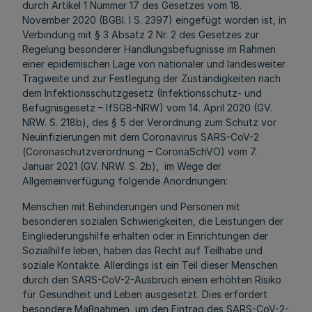
durch Artikel 1 Nummer 17 des Gesetzes vom 18.
November 2020 (BGBl. I S. 2397) eingefügt worden ist, in
Verbindung mit § 3 Absatz 2 Nr. 2 des Gesetzes zur
Regelung besonderer Handlungsbefugnisse im Rahmen
einer epidemischen Lage von nationaler und landesweiter
Tragweite und zur Festlegung der Zuständigkeiten nach
dem Infektionsschutzgesetz (Infektionsschutz- und
Befugnisgesetz – IfSGB-NRW) vom 14. April 2020 (GV.
NRW. S. 218b), des § 5 der Verordnung zum Schutz vor
Neuinfizierungen mit dem Coronavirus SARS-CoV-2
(Coronaschutzverordnung – CoronaSchVO) vom 7.
Januar 2021 (GV. NRW. S. 2b), im Wege der
Allgemeinverfügung folgende Anordnungen:
Menschen mit Behinderungen und Personen mit
besonderen sozialen Schwierigkeiten, die Leistungen der
Eingliederungshilfe erhalten oder in Einrichtungen der
Sozialhilfe leben, haben das Recht auf Teilhabe und
soziale Kontakte. Allerdings ist ein Teil dieser Menschen
durch den SARS-CoV-2-Ausbruch einem erhöhten Risiko
für Gesundheit und Leben ausgesetzt. Dies erfordert
besondere Maßnahmen, um den Eintrag des SARS-CoV-2-