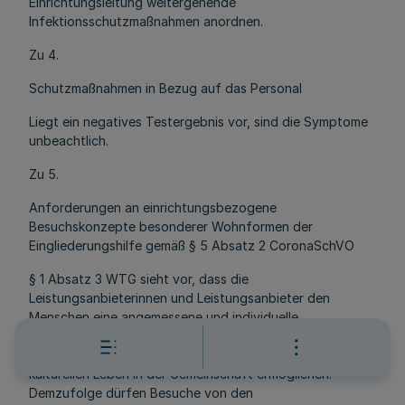
Einrichtungsleitung weitergehende
Infektionsschutzmaßnahmen anordnen.
Zu 4.
Schutzmaßnahmen in Bezug auf das Personal
Liegt ein negatives Testergebnis vor, sind die Symptome
unbeachtlich.
Zu 5.
Anforderungen an einrichtungsbezogene
Besuchskonzepte besonderer Wohnformen der
Eingliederungshilfe gemäß § 5 Absatz 2 CoronaSchVO
§ 1 Absatz 3 WTG sieht vor, dass die
Leistungsanbieterinnen und Leistungsanbieter den
Menschen eine angemessene und individuelle
Lebensgestaltung insbesondere durch die
gleichberechtigte Teilhabe am gemeinschaftlichen und
kulturellen Leben in der Gemeinschaft ermöglichen.
Demzufolge dürfen Besuche von den