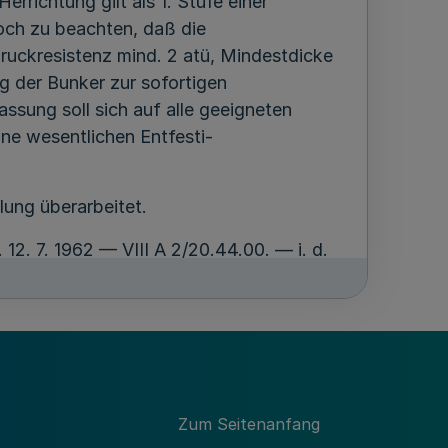
rrichtung gilt als 1. Stufe einer
doch zu beachten, daß die
uckresistenz mind. 2 atü, Mindestdicke
g der Bunker zur sofortigen
ssung soll sich auf alle geeigneten
ne wesentlichen Entfesti-
lung überarbeitet.
v. 12. 7. 1962 — VIII A 2/20.44.00. — i. d.
. 1964 (MBI. NW. 1964 S. 1062).
2 = MBl. NW. Nr. 44 einschl.)
n LS-Bunker umfaßt folgende
Zum Seitenanfang
den zuständigen Oberfinanzdirektionen