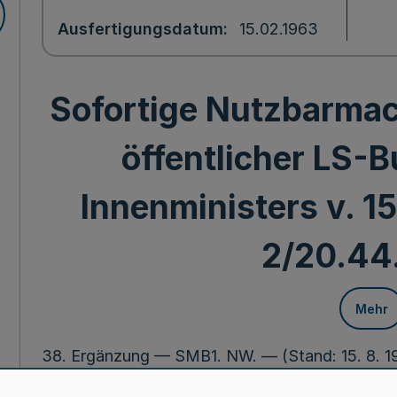
Ausfertigungsdatum
15.02.1963
Sofortige Nutzbarma
öffentlicher LS-B
Innenministers v. 15
2/20.44.
Mehr
38. Ergänzung — SMB1. NW. — (Stand: 15. 8. 19
15.2.63(1)