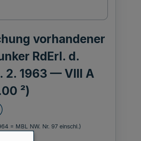
chung vorhandener
unker RdErl. d.
. 2. 1963 — VIII A
00 ²)
64 = MBL NW. Nr. 97 einschl.)