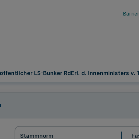
Barrier
entlicher LS-Bunker RdErl. d. Innenministers v. 15
n
Stammnorm
Fa