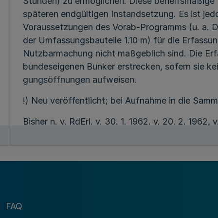
Stunden) zu ermöglichen. Diese behelfsmäßige He
späteren endgültigen Instandsetzung. Es ist je
Voraussetzungen des Vorab-Programms (u. a. Dr
der Umfassungsbauteile 1.10 m) für die Erfassun
Nutzbarmachung nicht maßgeblich sind. Die Erfa
bundeseigenen Bunker erstrecken, sofern sie kei
gungsöffnungen aufweisen.
!) Neu veröffentlicht; bei Aufnahme in die Samm
Bisher n. v. RdErl. v. 30. 1. 1962. v. 20. 2. 1962, 
F. v. 26. 9. 1963 (MB1. NW. 1963 S. 1748), 13. 7
88. Ergänzung — SMBl. NW. — (Stand 20.-4. 197
Die sofortige Nutzbarmachung der vorhandene
Maßnahme:
FAQ
a) Erfassung der geeigneten Objekte durch die 