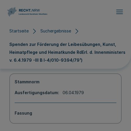
Direkt zum Inhalt
Startseite
Suchergebnisse
Spenden zur Förderung der Leibesübungen, Kunst,
Heimatpflege und Heimatkunde RdErl. d. Innenministers
v. 6.4.1979 -III B l-4/010-9394/79¹)
Stammnorm
Ausfertigungsdatum
06.04.1979
Fassung