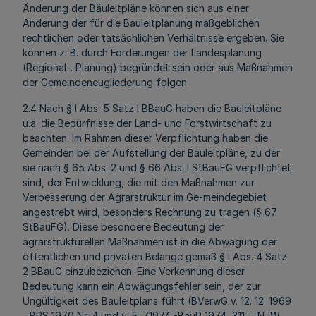
Änderung der Bäuleitpläne können sich aus einer
Änderung der für die Bauleitplanung maßgeblichen
rechtlichen oder tatsächlichen Verhältnisse ergeben. Sie
können z. B. durch Forderungen der Landesplanung
(Regional-. Planung) begründet sein oder aus Maßnahmen
der Gemeindeneugliederung folgen.
2.4 Nach § l Abs. 5 Satz l BBauG haben die Bauleitpläne
u.a. die Bedürfnisse der Land- und Forstwirtschaft zu
beachten. Im Rahmen dieser Verpflichtung haben die
Gemeinden bei der Aufstellung der Bauleitpläne, zu der
sie nach § 65 Abs. 2 und § 66 Abs. l StBauFG verpflichtet
sind, der Entwicklung, die mit den Maßnahmen zur
Verbesserung der Agrarstruktur im Ge-meindegebiet
angestrebt wird, besonders Rechnung zu tragen (§ 67
StBauFG). Diese besondere Bedeutung der
agrarstrukturellen Maßnahmen ist in die Abwägung der
öffentlichen und privaten Belange gemäß § l Abs. 4 Satz
2 BBauG einzubeziehen. Eine Verkennung dieser
Bedeutung kann ein Abwägungsfehler sein, der zur
Ungültigkeit des Bauleitplans führt (BVerwG v. 12. 12. 1969
- BRS 1970 Nr. 4 und v. 5. 7.1974 -BauR 1974, 311 = NJW