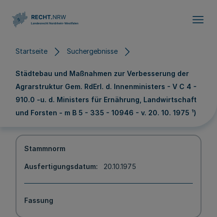
Direkt zum Inhalt
Startseite
Suchergebnisse
Städtebau und Maßnahmen zur Verbesserung der
Agrarstruktur Gem. RdErl. d. Innenministers - V C 4 -
910.0 -u. d. Ministers für Ernährung, Landwirtschaft
und Forsten - m B 5 - 335 - 10946 - v. 20. 10. 1975 ¹)
Stammnorm
Ausfertigungsdatum
20.10.1975
Fassung