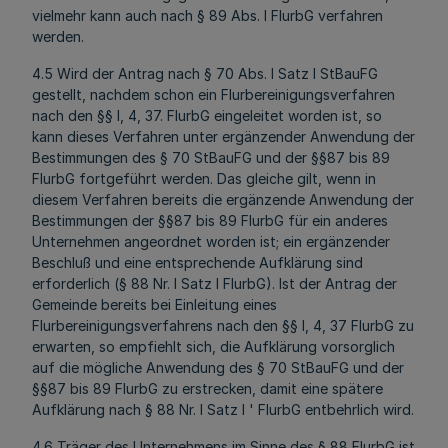
vielmehr kann auch nach § 89 Abs. l FlurbG verfahren
werden.
4.5 Wird der Antrag nach § 70 Abs. l Satz l StBauFG
gestellt, nachdem schon ein Flurbereinigungsverfahren
nach den §§ l, 4, 37. FlurbG eingeleitet worden ist, so
kann dieses Verfahren unter ergänzender Anwendung der
Bestimmungen des § 70 StBauFG und der §§87 bis 89
FlurbG fortgeführt werden. Das gleiche gilt, wenn in
diesem Verfahren bereits die ergänzende Anwendung der
Bestimmungen der §§87 bis 89 FlurbG für ein anderes
Unternehmen angeordnet worden ist; ein ergänzender
Beschluß und eine entsprechende Aufklärung sind
erforderlich (§ 88 Nr. l Satz l FlurbG). Ist der Antrag der
Gemeinde bereits bei Einleitung eines
Flurbereinigungsverfahrens nach den §§ l, 4, 37 FlurbG zu
erwarten, so empfiehlt sich, die Aufklärung vorsorglich
auf die mögliche Anwendung des § 70 StBauFG und der
§§87 bis 89 FlurbG zu erstrecken, damit eine spätere
Aufklärung nach § 88 Nr. l Satz l ' FlurbG entbehrlich wird.
4.6 Träger des Unternehmens im Sinne des § 88 FlurbG ist