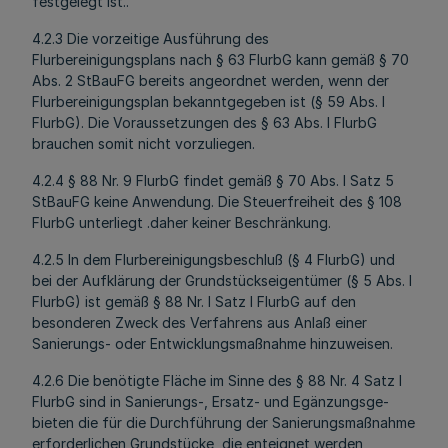
festgelegt ist..
4.2.3 Die vorzeitige Ausführung des
Flurbereinigungsplans nach § 63 FlurbG kann gemäß § 70
Abs. 2 StBauFG bereits angeordnet werden, wenn der
Flurbereinigungsplan bekanntgegeben ist (§ 59 Abs. l
FlurbG). Die Voraussetzungen des § 63 Abs. l FlurbG
brauchen somit nicht vorzuliegen.
4.2.4 § 88 Nr. 9 FlurbG findet gemäß § 70 Abs. l Satz 5
StBauFG keine Anwendung. Die Steuerfreiheit des § 108
FlurbG unterliegt .daher keiner Beschränkung.
4.2.5 In dem Flurbereinigungsbeschluß (§ 4 FlurbG) und
bei der Aufklärung der Grundstückseigentümer (§ 5 Abs. l
FlurbG) ist gemäß § 88 Nr. l Satz l FlurbG auf den
besonderen Zweck des Verfahrens aus Anlaß einer
Sanierungs- oder Entwicklungsmaßnahme hinzuweisen.
4.2.6 Die benötigte Fläche im Sinne des § 88 Nr. 4 Satz l
FlurbG sind in Sanierungs-, Ersatz- und Egänzungsge-
bieten die für die Durchführung der Sanierungsmaßnahme
erforderlichen Grundstücke, die enteignet werden