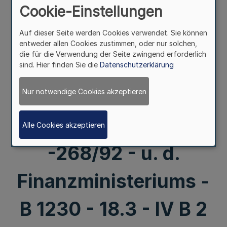
(EG-
Cookie-Einstellungen
Auf dieser Seite werden Cookies verwendet. Sie können
Personalaustausch)
entweder allen Cookies zustimmen, oder nur solchen,
die für die Verwendung der Seite zwingend erforderlich
Gem. RdErl. d.
sind. Hier finden Sie die
Datenschutzerklärung
Innenministeriums -
Nur notwendige Cookies akzeptieren
II A l - 1.37.03
Alle Cookies akzeptieren
-268/92 - u. d.
Finanzministeriums -
B 1230 - 18.3 - IV B 2