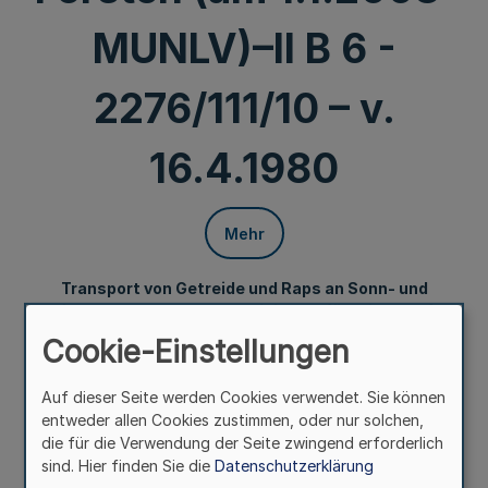
MUNLV)–II B 6 -
2276/111/10 – v.
16.4.1980
Mehr
Transport von Getreide und Raps an Sonn- und
Feiertagen
Gem. RdErl. d. Ministers für Wirtschaft,
Mittelstand und Verkehr
Cookie-Einstellungen
(am 1.1.2003: MVEL)- IV/A 2 - 22 - 30 - 16/80 -
u. d. Ministers für Ernährung, Landwirtschaft und
Auf dieser Seite werden Cookies verwendet. Sie können
Forsten
entweder allen Cookies zustimmen, oder nur solchen,
(am 1.1.2003: MUNLV)–II B 6 - 2276/111/10 –
die für die Verwendung der Seite zwingend erforderlich
v. 16.4.1980
sind. Hier finden Sie die
Datenschutzerklärung