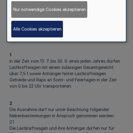
Während der Erntezeit ergeben sich oftmals
Nur notwendige Cookies akzeptieren
Beförderungsengpässe beim Transport von Getreide und
Raps an den Wochenenden und an Feiertagen. Um diesen
Schwierigkeiten zu begegnen, wird hiermit nach § 46 Abs.
Alle Cookies akzeptieren
2 StVO folgende Ausnahme von der Vorschrift des § 30
Abs. 3 StVO erteilt:
1
In der Zeit vom 15. 7. bis 30. 9. eines jeden Jahres dürfen
Lastkraftwagen mit einem zulässigen Gesamtgewicht
über 7,5 t sowie Anhänger hinter Lastkraftwagen
Getreide und Raps an Sonn- und Feiertagen in der Zeit
von 0 bis 22 Uhr transportieren.
2
Die Ausnahme darf nur unter Beachtung folgender
Nebenbestimmungen in Anspruch genommen werden:
2.1
Die Lastkraftwagen und ihre Anhänger dürfen nur für