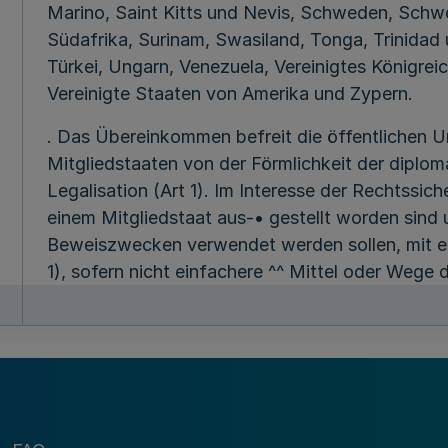
Marino, Saint Kitts und Nevis, Schweden, Schwe
Südafrika, Surinam, Swasiland, Tonga, Trinidad
Türkei, Ungarn, Venezuela, Vereinigtes Königrei
Vereinigte Staaten von Amerika und Zypern.
. Das Übereinkommen befreit die öffentlichen 
Mitgliedstaaten von der Förmlichkeit der diplom
Legalisation (Art 1). Im Interesse der Rechtssic
einem Mitgliedstaat aus-• gestellt worden sind 
Beweiszwecken verwendet werden sollen, mit ein
1), sofern nicht einfachere ^^ Mittel oder Wege 
vorgeschrieben oder üblich sind (Art. 3 Abs. 2, A
RdErl. v. 15.11.1959 (SMB1. NW. 2010) verwiesen
Nach der Verordnung zur Regelung der Zuständigk
8. Februar 1966 (GV. NW. S. 36), geändert dur
(GV. NW. S. 609) - SGV. NW. 311 '-, sind für die 