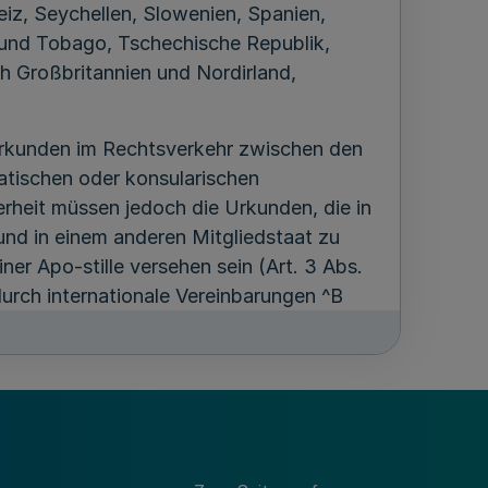
iz, Seychellen, Slowenien, Spanien,
 und Tobago, Tschechische Republik,
ch Großbritannien und Nordirland,
Urkunden im Rechtsverkehr zwischen den
atischen oder konsularischen
herheit müssen jedoch die Urkunden, die in
und in einem anderen Mitgliedstaat zu
er Apo-stille versehen sein (Art. 3 Abs.
durch internationale Vereinbarungen ^B
rt. 8). ^ Hierzu wird auf Nrn. 2.2 ff des
.
eit für die Erteilung der Apostille vom
ch Verordnung vom 13. November 1990
Erteilung der Apostille zu öffentlichen