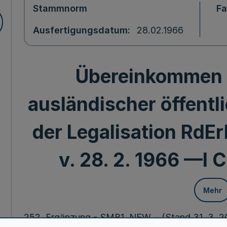
Stammnorm
F
Ausfertigungsdatum
28.02.1966
Übereinkommen 
ausländischer öffentl
der Legalisation RdEr
v. 28. 2. 1966 —I C
Mehr
252. Ergänzung - SMB1. NEW. - (Stand 31. 3. 20