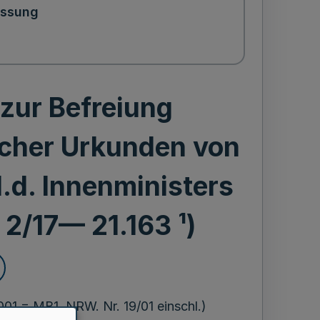
assung
zur Befreiung
icher Urkunden von
l.d. Innenministers
 2/17— 21.163 ¹)
01 = MB1. NRW. Nr. 19/01 einschl.)