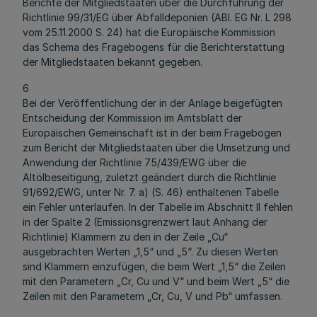
Berichte der Mitgliedstaaten über die Durchführung der
Richtlinie 99/31/EG über Abfalldeponien (ABI. EG Nr. L 298
vom 25.11.2000 S. 24) hat die Europäische Kommission
das Schema des Fragebogens für die Berichterstattung
der Mitgliedstaaten bekannt gegeben.
6
Bei der Veröffentlichung der in der Anlage beigefügten
Entscheidung der Kommission im Amtsblatt der
Europäischen Gemeinschaft ist in der beim Fragebogen
zum Bericht der Mitgliedstaaten über die Umsetzung und
Anwendung der Richtlinie 75/439/EWG über die
Altölbeseitigung, zuletzt geändert durch die Richtlinie
91/692/EWG, unter Nr. 7. a) (S. 46) enthaltenen Tabelle
ein Fehler unterlaufen. In der Tabelle im Abschnitt II fehlen
in der Spalte 2 (Emissionsgrenzwert laut Anhang der
Richtlinie) Klammern zu den in der Zeile „Cu“
ausgebrachten Werten „1,5“ und „5“. Zu diesen Werten
sind Klammern einzufügen, die beim Wert „1,5“ die Zeilen
mit den Parametern „Cr, Cu und V“ und beim Wert „5“ die
Zeilen mit den Parametern „Cr, Cu, V und Pb“ umfassen.