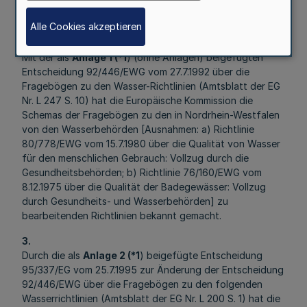
Der erste Bericht erfasst den Zeitraum von 1993 bis
1995."
Alle Cookies akzeptieren
2.
Mit der als
Anlage 1 (*1
) (ohne Anlagen) beigefügten
Entscheidung 92/446/EWG vom 27.7.1992 über die
Fragebögen zu den Wasser-Richtlinien (Amtsblatt der EG
Nr. L 247 S. 10) hat die Europäische Kommission die
Schemas der Fragebögen zu den in Nordrhein-Westfalen
von den Wasserbehörden [Ausnahmen: a) Richtlinie
80/778/EWG vom 15.7.1980 über die Qualität von Wasser
für den menschlichen Gebrauch: Vollzug durch die
Gesundheitsbehörden; b) Richtlinie 76/160/EWG vom
8.12.1975 über die Qualität der Badegewässer: Vollzug
durch Gesundheits- und Wasserbehörden] zu
bearbeitenden Richtlinien bekannt gemacht.
3.
Durch die als
Anlage 2 (*1
) beigefügte Entscheidung
95/337/EG vom 25.7.1995 zur Änderung der Entscheidung
92/446/EWG über die Fragebögen zu den folgenden
Wasserrichtlinien (Amtsblatt der EG Nr. L 200 S. 1) hat die