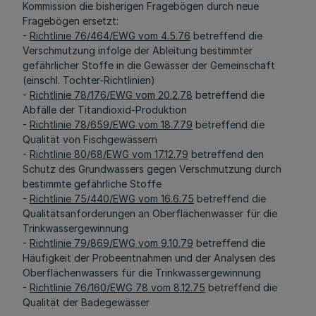
Kommission die bisherigen Fragebögen durch neue
Fragebögen ersetzt:
-
Richtlinie 76/464/EWG vom 4.5.76
betreffend die
Verschmutzung infolge der Ableitung bestimmter
gefährlicher Stoffe in die Gewässer der Gemeinschaft
(einschl. Tochter-Richtlinien)
-
Richtlinie 78/176/EWG vom 20.2.78
betreffend die
Abfälle der Titandioxid-Produktion
-
Richtlinie 78/659/EWG vom 18.7.79
betreffend die
Qualität von Fischgewässern
-
Richtlinie 80/68/EWG vom 17.12.79
betreffend den
Schutz des Grundwassers gegen Verschmutzung durch
bestimmte gefährliche Stoffe
-
Richtlinie 75/440/EWG vom 16.6.75
betreffend die
Qualitätsanforderungen an Oberflächenwasser für die
Trinkwassergewinnung
-
Richtlinie 79/869/EWG vom 9.10.79
betreffend die
Häufigkeit der Probeentnahmen und der Analysen des
Oberflächenwassers für die Trinkwassergewinnung
-
Richtlinie 76/160/EWG 78 vom 8.12.75
betreffend die
Qualität der Badegewässer