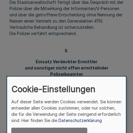
Die Staatsanwaltschaft fertigt über das Gespräch mit der
Polizei über die Mitwirkung der Informanten/V-Personen
und über die getroffene Entscheidung ohne Nennung der
Namen einen Vermerk zu den Generalakten 4110.
Vertrauliche Behandlung ist sicherzustellen.
Die Polizei verfährt entsprechend.
II.
Einsatz Verdeckter Ermittler
und sonstiger nicht offen ermittelnder
Polizeibeamter
im Rahmen der Strafverfolgung
Cookie-Einstellungen
1.
Grundsätzliches
Auf dieser Seite werden Cookies verwendet. Sie können
1.1
entweder allen Cookies zustimmen, oder nur solchen,
Die qualitativen Veränderungen der Erscheinungsformen
die für die Verwendung der Seite zwingend erforderlich
der Kriminalität, insbesondere der Organisierten
sind. Hier finden Sie die
Datenschutzerklärung
Kriminalität, erfordern dieser Entwicklung angepasste
Methoden der Verbrechensbekämpfung.