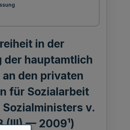
ssung
eiheit in der
 der hauptamtlich
 an den privaten
 für Sozialarbeit
 Sozialministers v.
3 (III) — 2009¹)