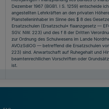
Dezember 1967 (BGB1. I S. 1259) entscheide ich
angestellten Lehrkräften an den privaten Höhere
Planstelleninhaber im Sinne des $ 8 des Gesetze
Ersatzschulen (Ersatzschul« flaanzgesetz — EFG
SGV. NW. 223) und des f 8 der Dritten Verordn
zur Ordnung des Schulwesens im Lande Nordrhe
AVOzSdiOG — betreffend die Ersatzschulen vom 
223) sind. Anwartschaft auf Ruhegehalt und Hi
beamtenrechllichen Vorschriften oder Grundsätz
ist.
13.3.68(1)
22306
>) UBLNW. 1M8S.T82.