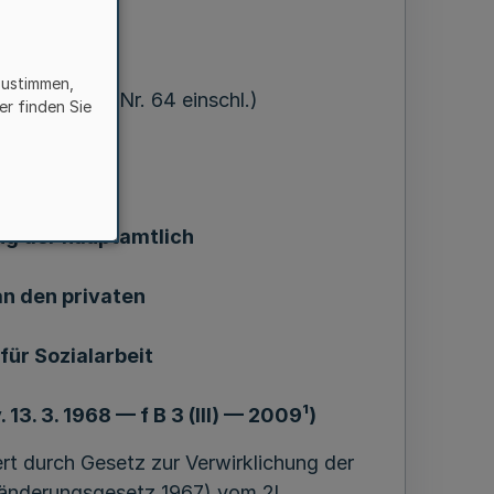
zustimmen,
 = MB1. NW. Nr. 64 einschl.)
er finden Sie
freiheit
ng der hauptamtlich
an den privaten
ür Sozialarbeit
 13. 3. 1968 — f B 3 (III) — 2009¹)
rt durch Gesetz zur Verwirklichung der
zänderungsgesetz 1967) vom 2l.