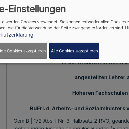
e-Einstellungen
Mehr
ite werden Cookies verwendet. Sie können entweder allen Cookies 
212. Ergänzung - SMB1. NW. - (Stand 14.10.1992
hen, die für die Verwendung der Seite zwingend erforderlich sind. Hi
hutzerklärung
Versicherungs
ige Cookies akzeptieren
Alle Cookies akzeptieren
in der Krankenversicheru
angestellten Lehrer 
Höheren Fachschulen f
RdErl. d. Arbeits- und Sozialministers v.
GemiB | 172 Abs. l Nr. 3 Halbsatz 2 RVO, geände
mehrjährigen Finanzplanung iles Bundes (Finan