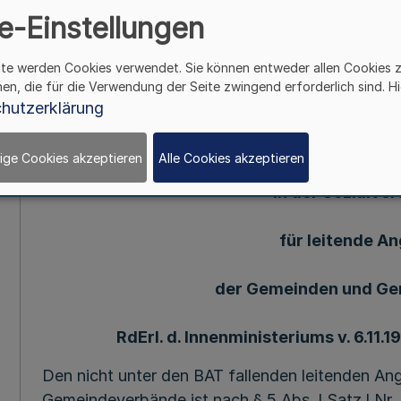
e-Einstellungen
Mehr
ite werden Cookies verwendet. Sie können entweder allen Cookies 
6.11.91(1), 209. Ergänzung - SMB1. NW. - (Stand 
hen, die für die Verwendung der Seite zwingend erforderlich sind. Hi
hutzerklärung
Versicherungs
ige Cookies akzeptieren
Alle Cookies akzeptieren
in der Sozialve
für leitende An
der Gemeinden und G
RdErl. d. Innenministeriums v. 6.11.1
Den nicht unter den BAT fallenden leitenden An
Gemeindeverbände ist nach § 5 Abs. l Satz l N