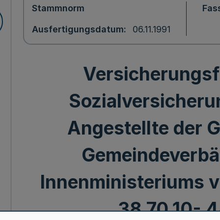
Stammnorm
Fas
Ausfertigungsdatum
06.11.1991
Versicherungsfr
Sozialversicherun
Angestellte der
Gemeindeverbän
Innenministeriums v. 
38.70.10- 4