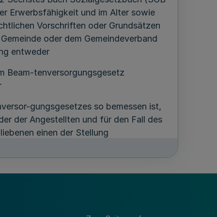
er Erwerbsfähigkeit und im Alter sowie
htlichen Vorschriften oder Grundsätzen
er Gemeinde oder dem Gemeindeverband
ung entweder
em Beam-tenversorgungsgesetz
r
enversor-gungsgesetzes so bemessen ist,
der der Angestellten und für den Fall des
liebenen einen der Stellung
t sichert. Als angemessen ist eine
lich zustehenden Entgelt sowie zu der
 einem prozentualen Verhältnis steht, das
dienstzeiten festgelegten