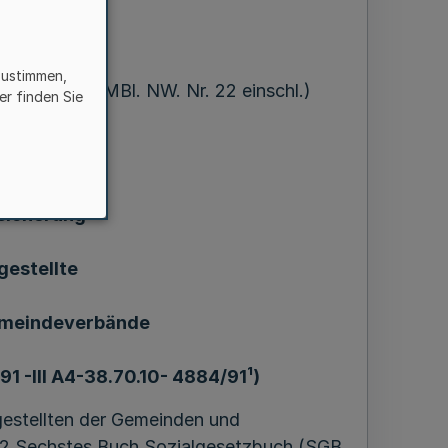
zustimmen,
1. 4. 1992 = MBl. NW. Nr. 22 einschl.)
er finden Sie
freiheit
rsicherung
gestellte
emeindeverbände
991 -III A4-38.70.10- 4884/91¹)
gestellten der Gemeinden und
r. 2 Sechstes Buch Sozialgesetzbuch (SGB