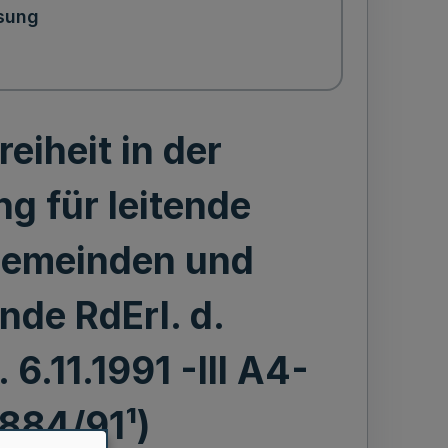
sung
eiheit in der
g für leitende
 Gemeinden und
de RdErl. d.
6.11.1991 -III A4-
884/91¹)