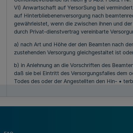
VI) Anwartschaft auf YersorSung bei vermindert
auf Hinterbliebenenversorgung nach beamtenrec
gewährleistet, wenn die zwischen ihnen und d
durch Privat-dienstvertrag vereinbarte Versorg
a) nach Art und Höhe der den Beamten nach d
zustehenden Versorgung gleichgestaltet ist ode
b) in Anlehnung an die Vorschriften des Beamt
daß sie bei Eintritt des Versorgungsfalles dem o
Todes des oder der Angestellten den Hin- • terb
angemessenen und ausreichenden Lebensunterhal
Versorgung anzusehen, die zu dem dienstvertrag
Beschäftigungszeit des oder der Angestellten in
den.im Beamtenversor-gungsgesetz für Beamten
Ruhegehaltsätzen entspricht.