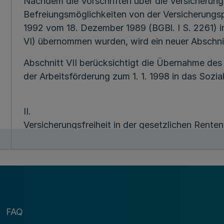
Nachdem die Vorschriften über die Versicherungs
Befreiungsmöglichkeiten von der Versicherungs
1992 vom 18. Dezember 1989 (BGBl. I S. 2261) i
VI) übernommen wurden, wird ein neuer Abschnitt
Abschnitt VII berücksichtigt die Übernahme de
der Arbeitsförderung zum 1. 1. 1998 in das Sozial
II.
Versicherungsfreiheit in der gesetzlichen Rentenv
Hinsichtlich der Versicherungsfreiheit in der ge
und der Angestellten entscheide ich zugleich i
Präsidenten des Landtags, aller Landesminister
Landesrechnungshofes auf Grund des § 1229 Ab
FAQ
eine Anwartschaft auf lebenslängliche Versorgu