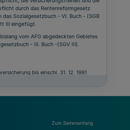
pflicht, die Versicherungsfreiheit und die
pflicht durch das Rentenreformgesetz
n das Sozialgesetzbuch - VI. Buch - (SGB
 III eingefügt.
s bislang vom AFG abgedeckten Gebietes
gesetzbuch - III. Buch -(SGV III).
ersicherung bis einschl. 31. 12. 1991
setzlichen Rentenversicherung der Arbeiter
m Namen des Ministerpräsidenten, des
 und des Präsidenten des
s. 2 RVO und des § 6 Abt. 2 AVG, dass
Zum Seitenanfang
ng und Hinterbliebenenversorgung bei