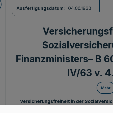
Ausfertigungsdatum
04.06.1963
Versicherungsfr
Sozialversicher
Finanzministers– B 6
IV/63 v. 4
Mehr
Versicherungsfreiheit in der Sozialversi
6000/B 6025 – 0