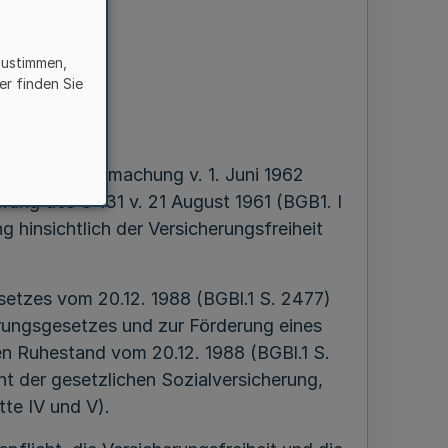
63
zustimmen,
er finden Sie
nes
der Bekanntmachung v. 1. Juni 1962
rung des G 131 v. 21 August 1961 (BGB1. I
g hinsichtlich der Versicherungsfreiheit
etzes vom 20.12. 1988 (BGBl.1 S. 2477)
rungsgesetzes und zur Förderung eines
en Ruhestand vom 20.12. 1988 (BGBl.1 S.
t der gesetzlichen Sozialversicherung,
te IV und V).