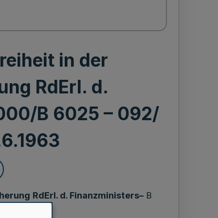
eiheit in der
ung RdErl. d.
000/B 6025 – 092/
.6.1963
cherung
RdErl
. d. Finanzministers–
B
92/ IV/63