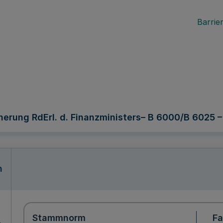
Barrier
herung RdErl. d. Finanzministers– B 6000/B 6025 – 
n
Stammnorm
F