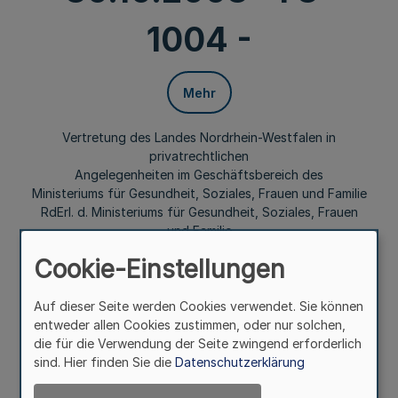
1004 -
Mehr
Vertretung des Landes Nordrhein-Westfalen in
privatrechtlichen
Angelegenheiten im Geschäftsbereich des
Ministeriums für Gesundheit, Soziales, Frauen und Familie
RdErl. d. Ministeriums für Gesundheit, Soziales, Frauen
und Familie
v. 30.10.2003 - I 3-1004 -
Cookie-Einstellungen
1
Für den Geschäftsbereich des Ministeriums für
Auf dieser Seite werden Cookies verwendet. Sie können
Gesundheit, Soziales, Frauen und Familie wird die
entweder allen Cookies zustimmen, oder nur solchen,
Befugnis zur gerichtlichen und außergerichtlichen
die für die Verwendung der Seite zwingend erforderlich
Vertretung des Landes Nordrhein-Westfalen in
sind. Hier finden Sie die
Datenschutzerklärung
privatrechtlichen Angelegenheiten im Rahmen des ihnen
übertragenen Aufgabengebietes auf