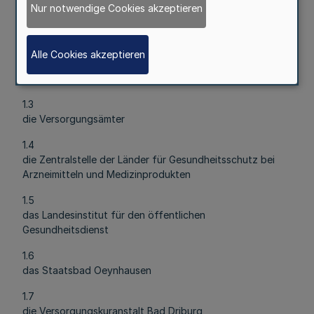
Nur notwendige Cookies akzeptieren
1.1
das Landesversicherungsamt
Alle Cookies akzeptieren
1.2
den Landesbeauftragten für den Maßregelvollzug
1.3
die Versorgungsämter
1.4
die Zentralstelle der Länder für Gesundheitsschutz bei
Arzneimitteln und Medizinprodukten
1.5
das Landesinstitut für den öffentlichen
Gesundheitsdienst
1.6
das Staatsbad Oeynhausen
1.7
die Versorgungskuranstalt Bad Driburg