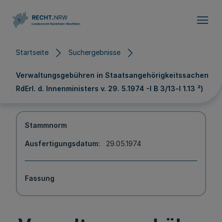
Direkt zum Inhalt
Startseite
Suchergebnisse
Verwaltungsgebühren in Staatsangehörigkeitssachen
RdErl. d. Innenministers v. 29. 5.1974 -I B 3/13-l 1.13 ²)
Stammnorm
Ausfertigungsdatum
29.05.1974
Fassung