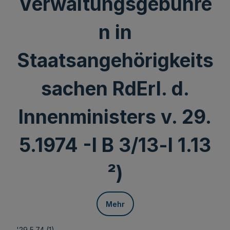
Verwaltungsgebühre
n in
Staatsangehörigkeits
sachen RdErl. d.
Innenministers v. 29.
5.1974 -I B 3/13-l 1.13
²)
Mehr
'29.5.74 (1)