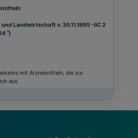
imitteln
und Landwirtschaft v. 30.11.1985 -IIC 2
64 ¹)
kehrs mit Arzneimitteln, die zur
ich aus
Tierseuchengesetzes (AGTierSG-NW) in
ember 1984 (GV. NW. S. 754/SGV. NW.
iten auf dem Gebiete des
 NW. S. 872/SGV. NW. 7831) in der