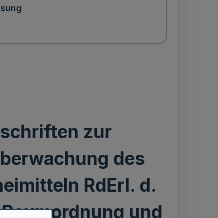
ssung
chriften zur
Überwachung des
eimitteln RdErl. d.
t, Raumordnung und