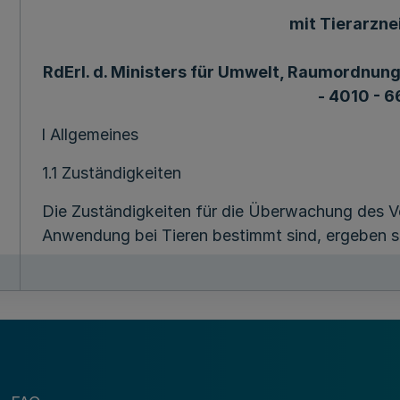
mit Tierarzne
RdErl. d. Ministers für Umwelt, Raumordnung 
- 4010 - 6
l Allgemeines
1.1 Zuständigkeiten
Die Zuständigkeiten für die Überwachung des Ver
Anwendung bei Tieren bestimmt sind, ergeben s
- § l Abs. 5 des Gesetzes zur Ausführung des 
der Fassung der Bekanntmachung vom 29. Nov
7831),
- §§ 15 und 18 der Verordnung über Zuständigke
Tierseuchenrechts vom 13. November 1979 (GV.