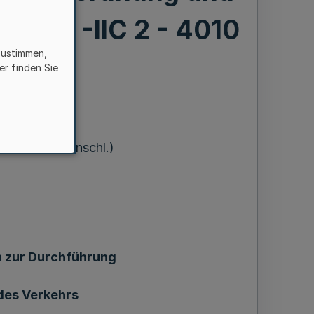
1.1985 -IIC 2 - 4010
zustimmen,
 ¹)
er finden Sie
NW. Nr. 9 einschl.)
n zur Durchführung
des Verkehrs