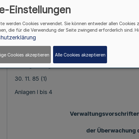
e-Einstellungen
Landwirtschaft v. 30.1
ite werden Cookies verwendet. Sie können entweder allen Cookies 
- 664
hen, die für die Verwendung der Seite zwingend erforderlich sind. Hi
hutzerklärung
Mehr
ige Cookies akzeptieren
Alle Cookies akzeptieren
171.Ergänzung-SMBl.NW.-(Stand 1.2.1986 = MB1.
30. 11. 85 (1)
Anlagen l bis 4
Verwaltungsvorschrifte
der Überwachung 