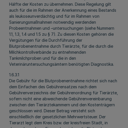
Hälfte der Kosten zu übernehmen. Diese Regelung gilt
auch für die im Rahmen der Anerkennung eines Bestands
als leukoseunverdächtig und für im Rahmen von
Sanierungsmaßnahmen notwendig werdenden
Probeentnahmen und –untersuchungen (siehe Nummern
1.1, 1.3, 1.4 und 1.5 zu § 7). Zu diesen Kosten gehören die
Vergütungen für die Durchführung der
Blutprobenentnahme durch Tierärzte, für die durch die
Milchkontrollverbände zu entnehmenden
Tankmilchproben und für die in den
Veterinäruntersuchungsämtern benötigten Diagnostika.
1.6.3.1
Die Gebühr für die Blutprobenentnahme richtet sich nach
dem Einfachen des Gebührensatzes nach dem
Gebührenverzeichnis der Gebührenordnung für Tierärzte,
sofern nicht eine abweichende Gebührenvereinbarung
zwischen den Tierärztekammern und den Kostenträgern
geschlossen wird. Dieser Betrag versteht sich
einschließlich der gesetzlichen Mehrwertsteuer. Der
Tierarzt legt dem Kreis bzw. der kreisfreien Stadt, in