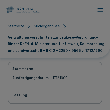
Direkt zum Inhalt
Startseite
Suchergebnisse
Verwaltungsvorschriften zur Leukose-Verordnung-
Rinder RdErl. d. Ministeriums für Umwelt, Raumordnung
und Landwirtschaft – II C 2 – 2250 – 9565 v. 17.12.1990
Stammnorm
Ausfertigungsdatum
17.12.1990
Fassung