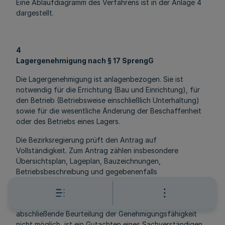
Eine Ablaufdiagramm des Verfahrens ist in der Anlage 4
dargestellt.
4
Lagergenehmigung nach § 17 SprengG
Die Lagergenehmigung ist anlagenbezogen. Sie ist
notwendig für die Errichtung (Bau und Einrichtung), für
den Betrieb (Betriebsweise einschließlich Unterhaltung)
sowie für die wesentliche Änderung der Beschaffenheit
oder des Betriebs eines Lagers.
Die Bezirksregierung prüft den Antrag auf
Vollständigkeit. Zum Antrag zählen insbesondere
Übersichtsplan, Lageplan, Bauzeichnungen,
Betriebsbeschreibung und gegebenenfalls
Brandschutzkonzept sowie eine Kopie des
Bauartzulassungsbescheides in einer ausreichenden
Anzahl an Ausfertigungen. Ist in Einzelfällen eine
abschließende Beurteilung der Genehmigungsfähigkeit
nicht möglich, ist ein Gutachten eines Sachverständigen