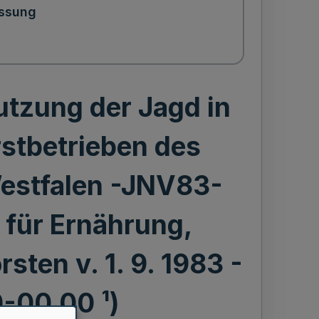
ssung
utzung der Jagd in
rstbetrieben des
estfalen -JNV83-
s für Ernährung,
sten v. 1. 9. 1983 -
-00.00 ¹)