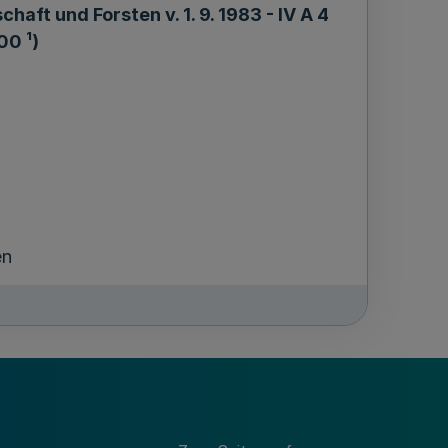
haft und Forsten v. 1. 9. 1983 - IV A 4
00 ¹)
en
 Wild