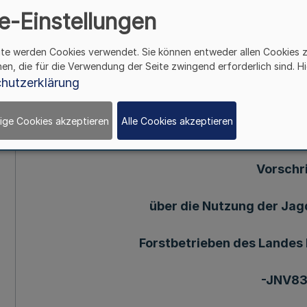
e-Einstellungen
Mehr
ite werden Cookies verwendet. Sie können entweder allen Cookies 
159.Ergänzung-SMBl.NW.-(Standl5.12.1983 = MBl
hen, die für die Verwendung der Seite zwingend erforderlich sind. Hi
hutzerklärung
1. 9. 83 (1)
Gliederungsnummer 7921: Jagdangelegenheiten 
ige Cookies akzeptieren
Alle Cookies akzeptieren
Vorschri
über die Nutzung der Jagd
Forstbetrieben des Landes
-JNV83