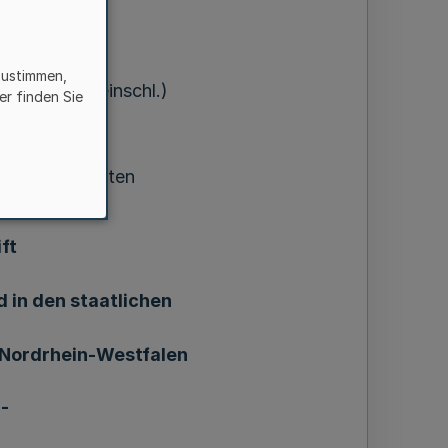
zustimmen,
.NW.Nr.ll4einschl.)
er finden Sie
in Staatsforsten
ft
 in den staatlichen
 Nordrhein-Westfalen
-