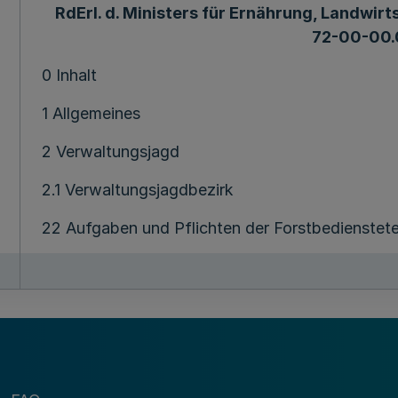
RdErl. d. Ministers für Ernährung, Landwirtsc
72-00-00.
0 Inhalt
1 Allgemeines
2 Verwaltungsjagd
2.1 Verwaltungsjagdbezirk
22 Aufgaben und Pflichten der Forstbedienstet
2.3 Planung und Durchführung des Abschusses
2.4 Nachsuche, Anlieferung und Verwertung von
2.5 Vorzeigen der Trophäen
' 2.6 Jagdliches Übungsschießen