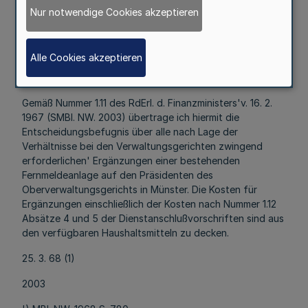
und Benutzung dienstlicher Fernmeldeanlagen
Nur notwendige Cookies akzeptieren
(Dienstanschlußvorschritten)
Entscheidungsbefugnis
Alle Cookies akzeptieren
RdErl. d. Ministerpräsidenten v. 25. 3. 1968 -I B 1/545
Nr. 1/68 ¹)
Gemäß Nummer 1.11 des RdErl. d. Finanzministers'v. 16. 2.
1967 (SMBl. NW. 2003) übertrage ich hiermit die
Entscheidungsbefugnis über alle nach Lage der
Verhältnisse bei den Verwaltungsgerichten zwingend
erforderlichen' Ergänzungen einer bestehenden
Fernmeldeanlage auf den Präsidenten des
Oberverwaltungsgerichts in Münster. Die Kosten für
Ergänzungen einschließlich der Kosten nach Nummer 1.12
Absätze 4 und 5 der Dienstanschlußvorschriften sind aus
den verfügbaren Haushaltsmitteln zu decken.
25. 3. 68 (1)
2003