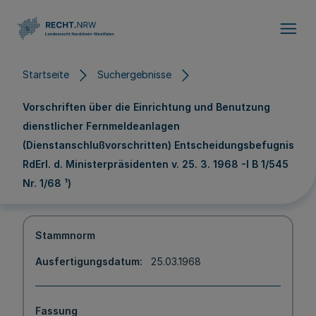
Direkt zum Inhalt
Startseite
Suchergebnisse
Vorschriften über die Einrichtung und Benutzung
dienstlicher Fernmeldeanlagen
(Dienstanschlußvorschritten) Entscheidungsbefugnis
RdErl. d. Ministerpräsidenten v. 25. 3. 1968 -I B 1/545
Nr. 1/68 ¹)
Stammnorm
Ausfertigungsdatum
25.03.1968
Fassung