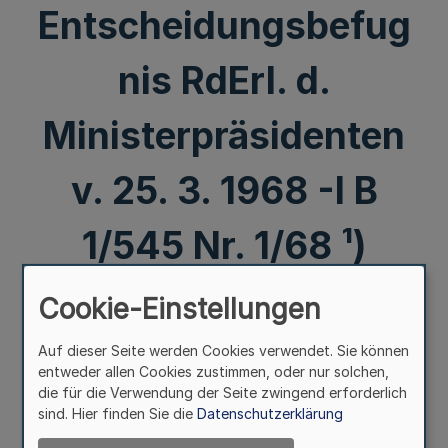
Entscheidungsbefug
nis RdErl. d.
Ministerpräsidenten
v. 25. 3. 1968 -I B
1/545 Nr. 1/68 ¹)
Cookie-Einstellungen
Mehr
Auf dieser Seite werden Cookies verwendet. Sie können
252. Ergänzung - SMBl. NRW. - (Stand 31. 3. 2001 = MBl.
entweder allen Cookies zustimmen, oder nur solchen,
NRW. Nr. 19/01 einschl.)
die für die Verwendung der Seite zwingend erforderlich
sind. Hier finden Sie die
Datenschutzerklärung
Vorschriften über die Einrichtung