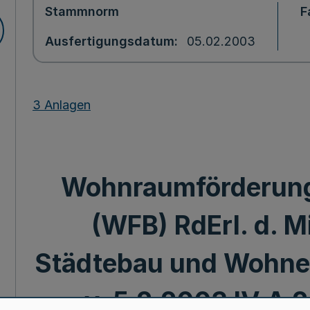
Stammnorm
F
Ausfertigungsdatum
05.02.2003
3 Anlagen
Wohnraumförderun
(WFB) RdErl. d. M
Städtebau und Wohnen
v. 5.2.2003 IV A 2