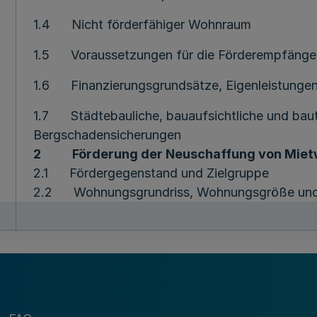
1.4 Nicht förderfähiger Wohnraum
1.5 Voraussetzungen für die Förderempfänger
1.6 Finanzierungsgrundsätze, Eigenleistungen
1.7 Städtebauliche, bauaufsichtliche und bau
Bergschadensicherungen
2
Förderung der Neuschaffung von Miet
2.1 Fördergegenstand und Zielgruppe
2.2 Wohnungsgrundriss, Wohnungsgröße und
2.3 Barrierefreies Bauen
2.4 Belegung und Zweckbindung
2.41 Art der Belegungsrechte
2.42 Besondere Zweckbindung, Betreuungspa
2.5 Mittelbare Belegung
2.6 Miete und Mietbindung