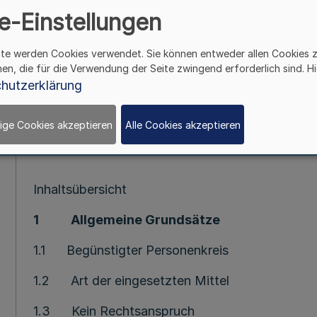
e-Einstellungen
Mehr
ite werden Cookies verwendet. Sie können entweder allen Cookies 
hen, die für die Verwendung der Seite zwingend erforderlich sind. Hi
Wohnraumförderung
hutzerklärung
(WFB)
RdErl. d. Ministeriums für Städtebau und 
ige Cookies akzeptieren
Alle Cookies akzeptieren
IV A 2 - 2010
Inhaltsübersicht
1
Allgemeine Grundsätze
1.1 Begünstigter Personenkreis
1.2 Art der eingesetzten Mittel
1.3 Kein Rechtsanspruch