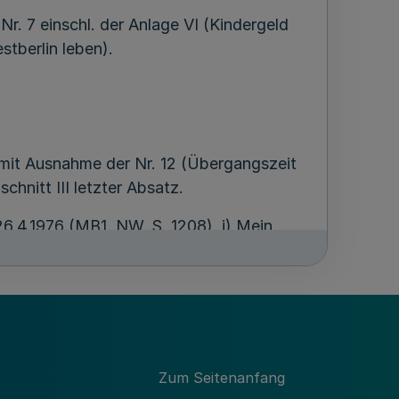
Nr. 7 einschl. der Anlage VI (Kindergeld
stberlin leben).
) mit Ausnahme der Nr. 12 (Übergangszeit
hnitt III letzter Absatz.
 26.4.1976 (MB1. NW. S. 1208). i) Mein
Erl. v. 3. 9.1976*) k) Mein RdErl. v.
9) mit Ausnahme der Nr. 4 (Übergangszeit
hnitt III letzter Absatz, m) Mein RdErl.
Zum Seitenanfang