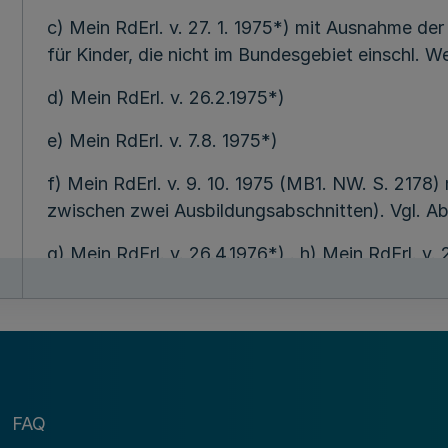
c) Mein RdErl. v. 27. 1. 1975*) mit Ausnahme der 
für Kinder, die nicht im Bundesgebiet einschl. We
d) Mein RdErl. v. 26.2.1975*)
e) Mein RdErl. v. 7.8. 1975*)
f) Mein RdErl. v. 9. 10. 1975 (MB1. NW. S. 2178
zwischen zwei Ausbildungsabschnitten). Vgl. Absc
g) Mein RdErl. v. 26.4.1976*) . h) Mein RdErl. v.
RdErl. v. 1. 7.1976 (MB1. NW. S. 1582). j) Mein Rd
19.10.1976*)
1) Mein RdErl. v. 18. 11. 1976 (MB1. NW. S. 266
zwischen zwei Ausbildungsabschnitten). Vgl. Absc
v. 6.9. 1977 (MB1. NW. S. 1520).
FAQ
entfallen