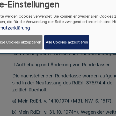
e-Einstellungen
ite werden Cookies verwendet. Sie können entweder allen Cookies 
Zahlung von Kindergeld an Angehöri
hen, die für die Verwendung der Seite zwingend erforderlich sind. Hi
hutzerklärung
RdErl. d. Finanzministers v. 8. 3. 
I
ige Cookies akzeptieren
Alle Cookies akzeptieren
Neufassung der Hinweise zum Bundeskinderge
II Aufhebung und Änderung von Runderlassen
Die nachstehenden Runderlasse worden aufgeho
sind in der Neufassung des RdErl. 375/74.4 der 
zeitlich überholt.
a) Mein RdErl. v, 14.10.1974 (MB1. NW. S. 1517).
b) Mein RdErl. v. 31. 10. 1974*). Wegen der weit