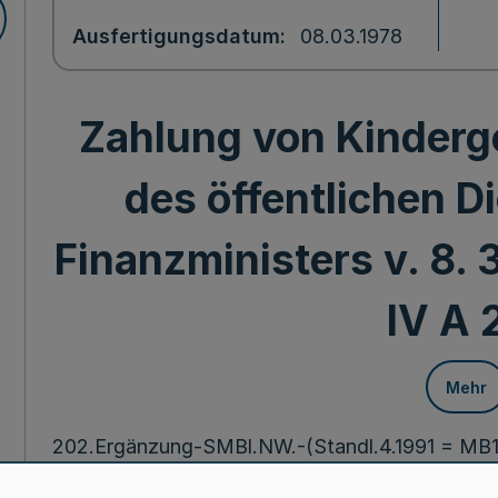
Ausfertigungsdatum
08.03.1978
Zahlung von Kinderg
des öffentlichen Di
Finanzministers v. 8. 3
IV A 2
Mehr
202.Ergänzung-SMBl.NW.-(Standl.4.1991 = MB1.N
8.3.78(1)