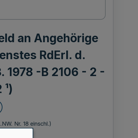
eld an Angehörige
enstes RdErl. d.
. 1978 -B 2106 - 2 -
 ¹)
W. Nr. 18 einschl.)