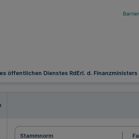
Barrier
öffentlichen Dienstes RdErl. d. Finanzministers v. 
n
Stammnorm
F