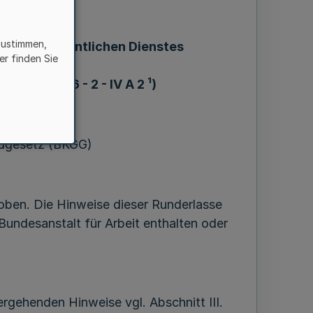
zustimmen,
ge des öffentlichen Dienstes
er finden Sie
1978 -B 2106 - 2 - IV A 2 ¹)
ldgesetz (BKGG)
ben. Die Hinweise dieser Runderlasse
Bundesanstalt für Arbeit enthalten oder
ergehenden Hinweise vgl. Abschnitt III.