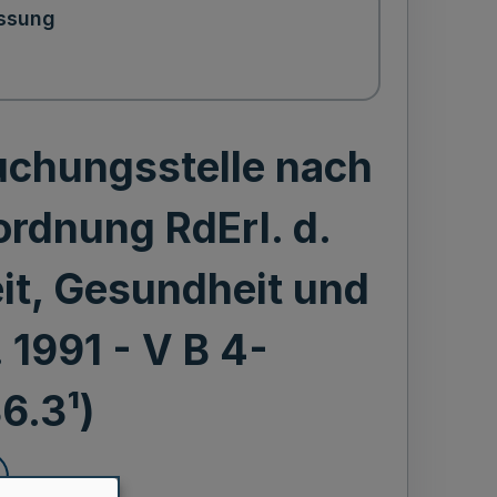
ssung
uchungsstelle nach
rdnung RdErl. d.
it, Gesundheit und
. 1991 - V B 4-
6.3¹)