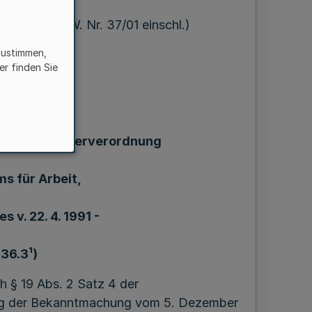
 = MBl. NRW. Nr. 37/01 einschl.)
zustimmen,
er finden Sie
ng
er Trinkwasserverordnung
ms für Arbeit,
 v. 22. 4. 1991 -
36.3¹)
h § 19 Abs. 2 Satz 4 der
ung der Bekanntmachung vom 5. Dezember