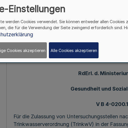
e-Einstellungen
253. Ergänzung - SMBl. NRW. - (Stand 1. 7. 2001
ite werden Cookies verwendet. Sie können entweder allen Cookies 
22. 4. 91 (1)
hen, die für die Verwendung der Seite zwingend erforderlich sind. Hi
hutzerklärung
Zulassu
ige Cookies akzeptieren
Alle Cookies akzeptieren
als Untersuchungsstelle nach d
RdErl. d. Ministeriu
Gesundheit und Soziales
V B 4-0200.1
Für die Zulassung von Untersuchungsstellen nac
Trinkwasserverordnung (TrinkwV) in der Fass