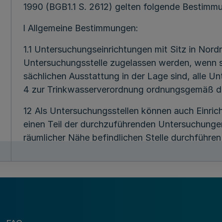
1990 (BGB1.1 S. 2612) gelten folgende Bestimm
l Allgemeine Bestimmungen:
1.1 Untersuchungseinrichtungen mit Sitz in Nord
Untersuchungsstelle zugelassen werden, wenn si
sächlichen Ausstattung in der Lage sind, alle U
4 zur Trinkwasserverordnung ordnungsgemäß d
12 Als Untersuchungsstellen können auch Einri
einen Teil der durchzuführenden Untersuchungen 
räumlicher Nähe befindlichen Stelle durchführen
öffentlich-rechtlicher Bestimmungen oder einer 
Organisationseinheit bilden.
2 Zulassungsvoraussetzungen
2.1 Personelle Voraussetzungen