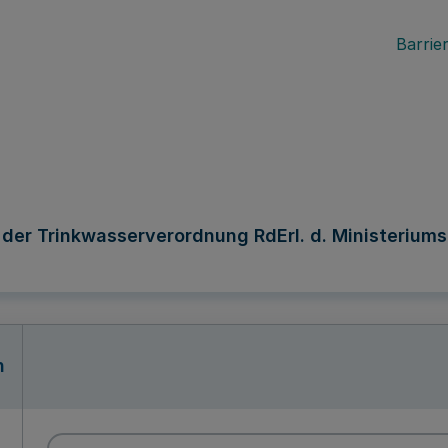
Barrier
er Trinkwasserverordnung RdErl. d. Ministeriums f
n