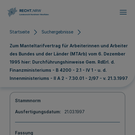
Direkt zum Inhalt
Startseite
Suchergebnisse
Zum Manteltarifvertrag für Arbeiterinnen und Arbeiter
des Bundes und der Länder (MTArb) vom 6. Dezember
1995 hier: Durchführungshinweise Gem. RdErl. d.
Finanzministeriums - B 4200 - 2.1 - IV 1 - u. d.
Innenministeriums - II A 2 - 7.30.01 - 2/97 - v. 21.3.1997
Stammnorm
Ausfertigungsdatum
21.03.1997
Fassung