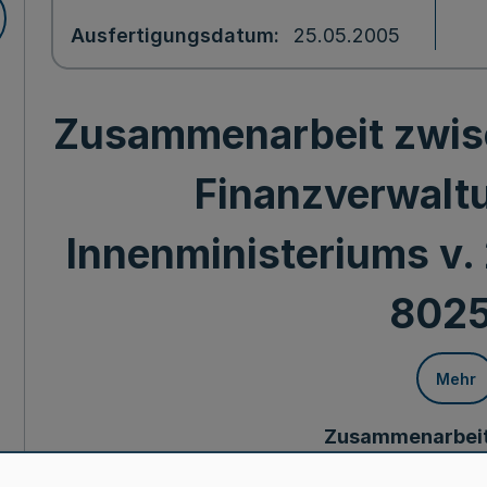
Ausfertigungsdatum
25.05.2005
Zusammenarbeit zwis
Finanzverwaltu
Innenministeriums v. 
8025
Mehr
Zusammenarbeit
Kataster- und Fina