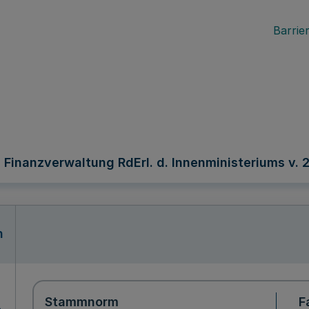
Barrier
inanzverwaltung RdErl. d. Innenministeriums v. 25
n
Stammnorm
F