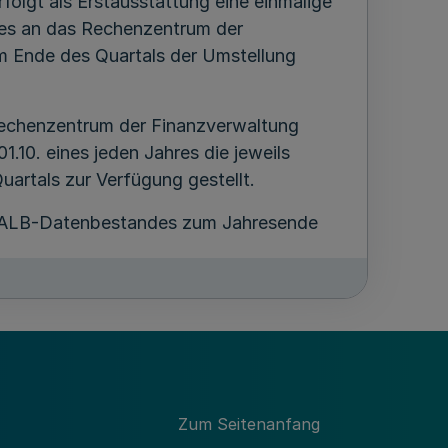
olgt als Erstausstattung eine einmalige
es an das Rechenzentrum der
m Ende des Quartals der Umstellung
Rechenzentrum der Finanzverwaltung
01.10. eines jeden Jahres die jeweils
artals zur Verfügung gestellt.
n ALB-Datenbestandes zum Jahresende
übermittelter Änderungsdaten erfolgt eine
System verwenden, übermitteln bis zur
hrlich den Bestand an das
Zum Seitenanfang
sstattung mit dem neuen ALB-System