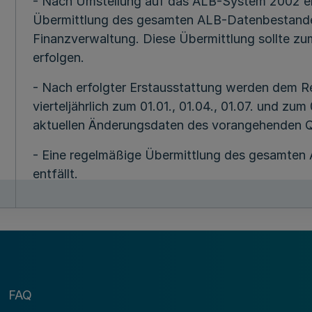
- Nach Umstellung auf das ALB-System 2002 erf
Übermittlung des gesamten ALB-Datenbestand
Finanzverwaltung. Diese Übermittlung sollte zu
erfolgen.
- Nach erfolgter Erstausstattung werden dem 
vierteljährlich zum 01.01., 01.04., 01.07. und zum 
aktuellen Änderungsdaten des vorangehenden Qu
- Eine regelmäßige Übermittlung des gesamte
entfällt.
- In Fällen nicht korrekt erzeugter oder falsch 
erneute Erstausstattung.
Katasterbehörden, die noch das bisherige ALB-
Ausstattung mit dem ALB-System 2002 vierteljä
FAQ
Rechenzentrum der Finanzverwaltung. Nach Au