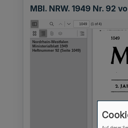
MBl. NRW. 1949 Nr. 92 
Cooki
Auf dieser Se