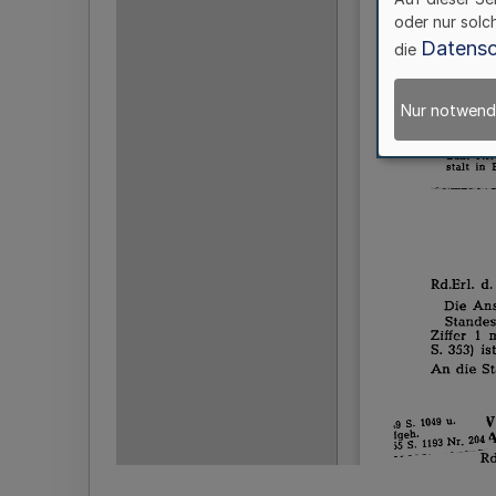
oder nur solc
Datensc
die
Nur notwend