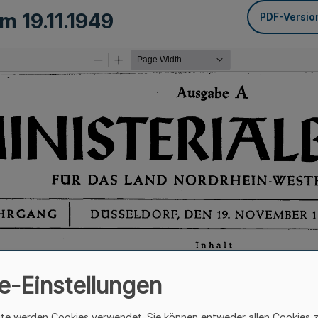
vom
19.11.1949
PDF-Versio
e-Einstellungen
ite werden Cookies verwendet. Sie können entweder allen Cookies 