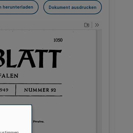
n herunterladen
Dokument ausdrucken
zustimmen,