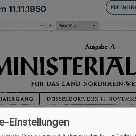
om
11.11.1950
PDF-Versio
e-Einstellungen
ite werden Cookies verwendet. Sie können entweder allen Cookies 