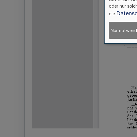
oder nur solc
Datensc
die
Nur notwend