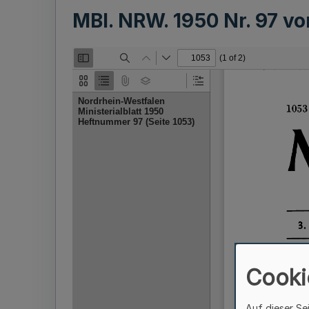
MBl. NRW. 1950 Nr. 97 v
Cooki
Auf dieser Se