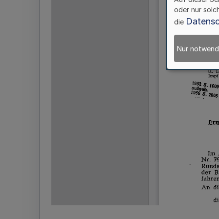
oder nur solc
Datensc
die
Nur notwend