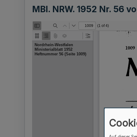
MBl. NRW. 1952 Nr. 56 
Cooki
Auf dieser Se