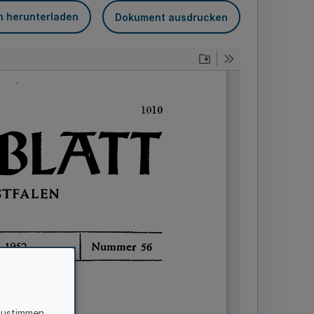
n herunterladen
Dokument ausdrucken
zustimmen,