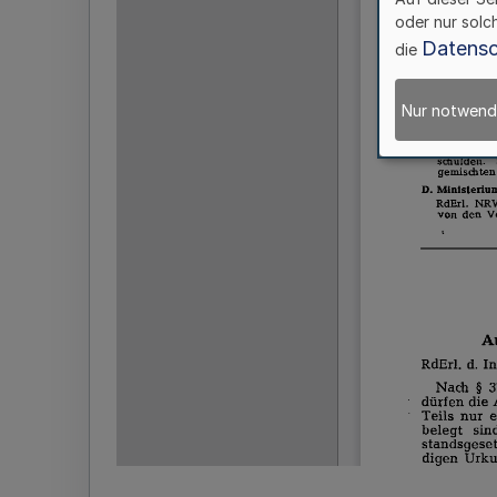
oder nur solc
Datensc
die
Nur notwend