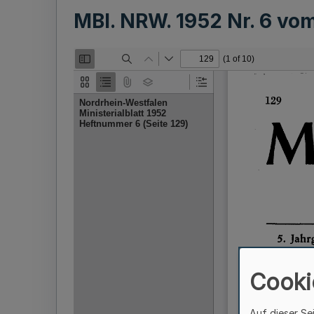
MBl. NRW. 1952 Nr. 6 vo
Cooki
Auf dieser Se