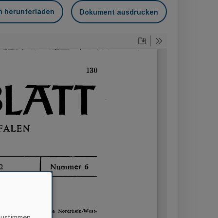
n herunterladen
Dokument ausdrucken
zustimmen,