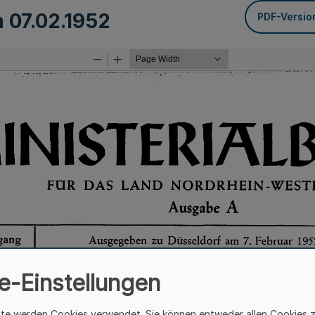
m
07.02.1952
PDF-Versio
e-Einstellungen
ite werden Cookies verwendet. Sie können entweder allen Cookies 