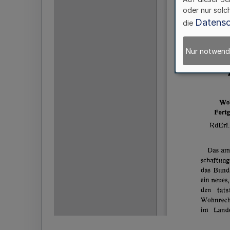
oder nur solc
Datensc
die
Nur notwend