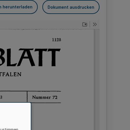
n herunterladen
Dokument ausdrucken
zustimmen,