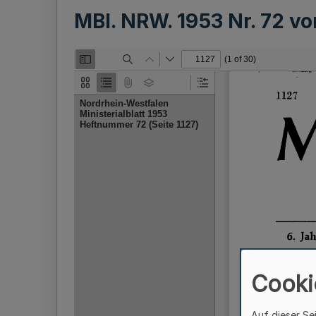
MBl. NRW. 1953 Nr. 72 v
Cooki
Auf dieser Se