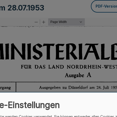
om
28.07.1953
PDF-Versio
e-Einstellungen
ite werden Cookies verwendet. Sie können entweder allen Cookies 