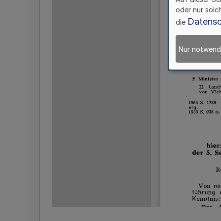
oder nur solc
Datensc
die
Nur notwend