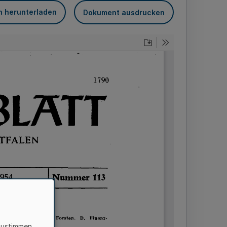
n herunterladen
Dokument ausdrucken
zustimmen,