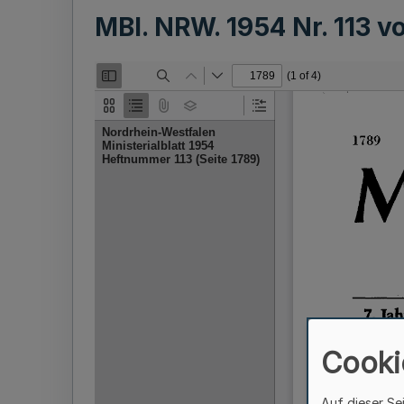
MBl. NRW. 1954 Nr. 113 
Cooki
Auf dieser Se