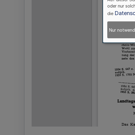
oder nur solc
Datensc
die
Nur notwend