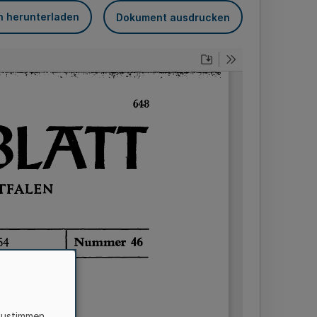
n herunterladen
Dokument ausdrucken
zustimmen,