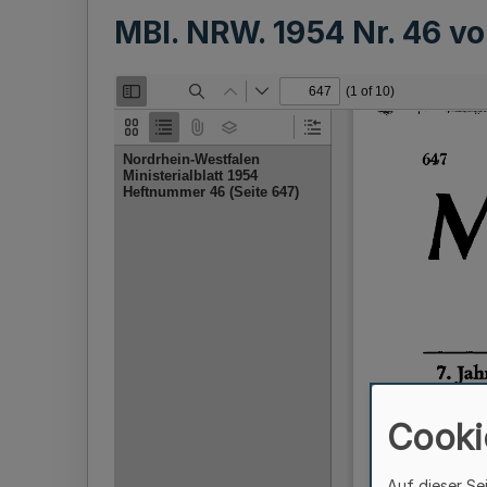
MBl. NRW. 1954 Nr. 46 
Cooki
Auf dieser Se