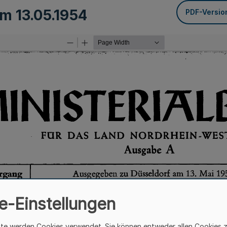
vom
13.05.1954
PDF-Versio
e-Einstellungen
ite werden Cookies verwendet. Sie können entweder allen Cookies 