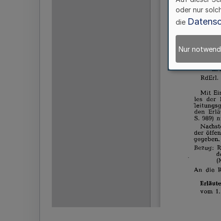
oder nur solc
Datensc
die
Nur notwend