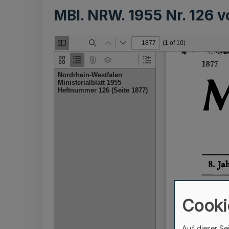
MBl. NRW. 1955 Nr. 126 
Cooki
Auf dieser Se