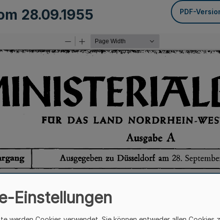
vom
28.09.1955
PDF-Versio
e-Einstellungen
ite werden Cookies verwendet. Sie können entweder allen Cookies 