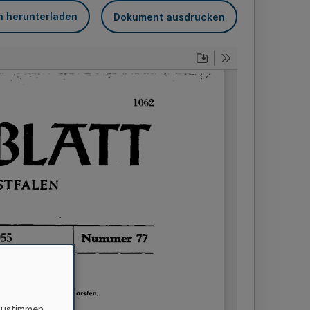
n herunterladen
Dokument ausdrucken
zustimmen,