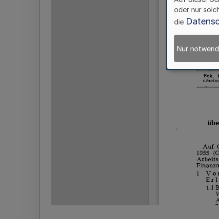
oder nur solc
Datensc
die
Nur notwend