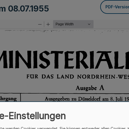
om
08.07.1955
PDF-Versio
e-Einstellungen
ite werden Cookies verwendet. Sie können entweder allen Cookies 