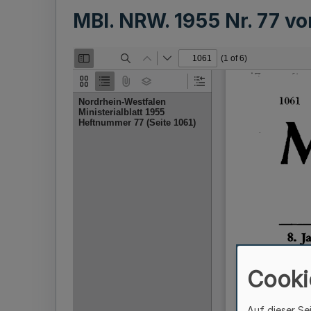
MBl. NRW. 1955 Nr. 77 v
Cooki
Auf dieser Se