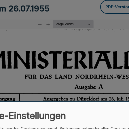
om
26.07.1955
PDF-Versio
e-Einstellungen
ite werden Cookies verwendet. Sie können entweder allen Cookies 