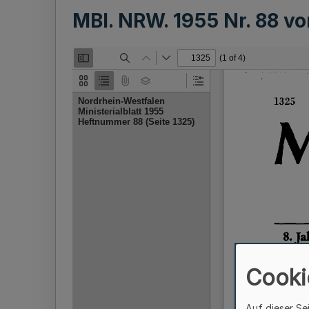
MBl. NRW. 1955 Nr. 88 v
Cooki
Auf dieser Se