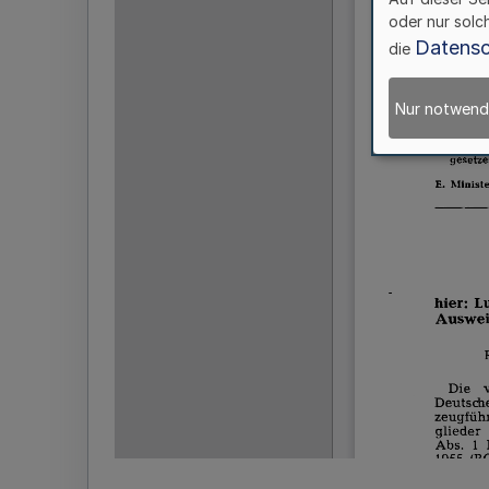
oder nur solc
Datensc
die
Nur notwend