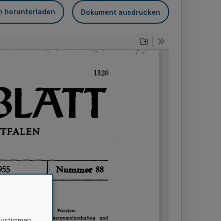
n herunterladen
Dokument ausdrucken
zustimmen,