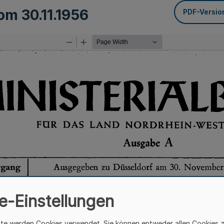
vom
30.11.1956
PDF-Versio
e-Einstellungen
ite werden Cookies verwendet. Sie können entweder allen Cookies 