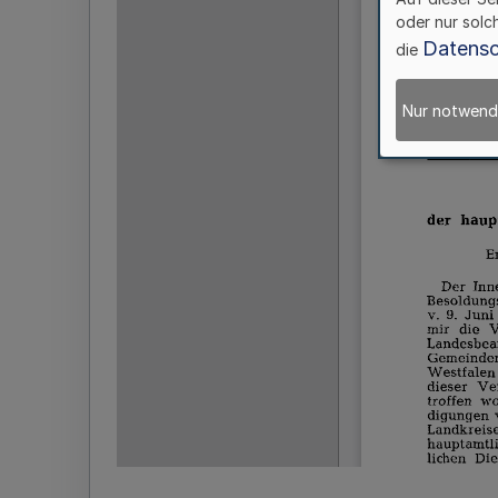
oder nur solc
Datensc
die
Nur notwend