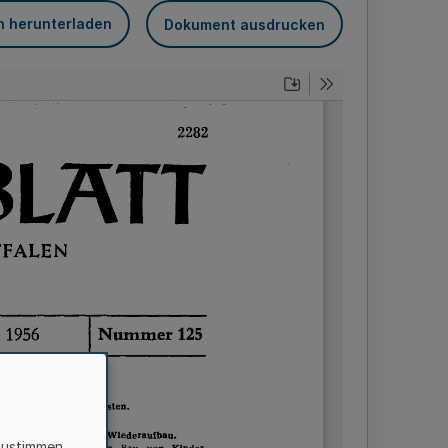
n herunterladen
Dokument ausdrucken
zustimmen,