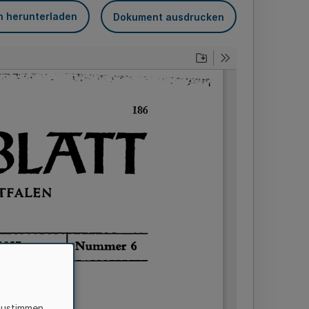
n herunterladen
Dokument ausdrucken
zustimmen,