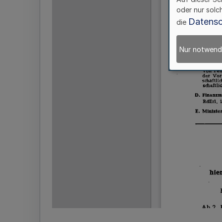
oder nur solc
Datensc
die
Nur notwend