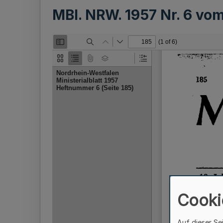
MBl. NRW. 1957 Nr. 6 vo
Cooki
Auf dieser Se