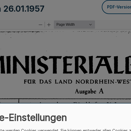
m
26.01.1957
PDF-Versio
e-Einstellungen
ite werden Cookies verwendet. Sie können entweder allen Cookies 