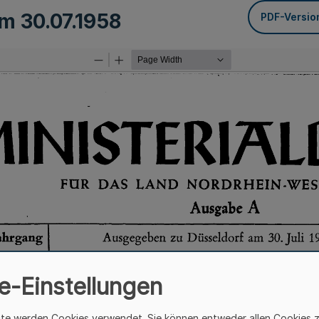
om
30.07.1958
PDF-Versio
e-Einstellungen
ite werden Cookies verwendet. Sie können entweder allen Cookies 