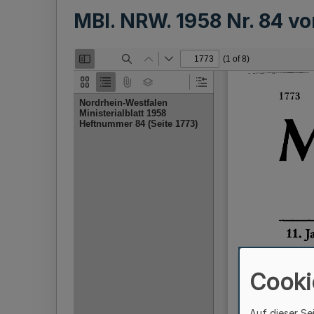
MBl. NRW. 1958 Nr. 84 v
Cooki
Auf dieser Se