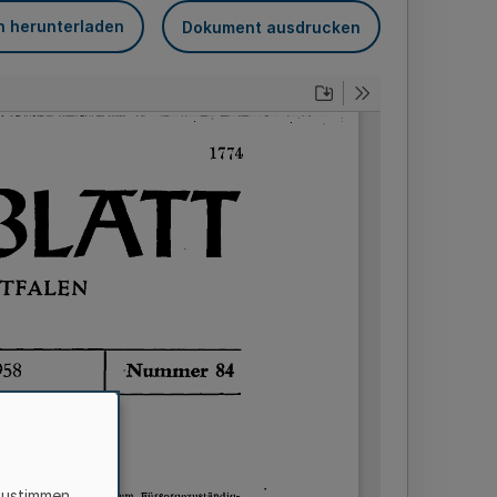
n herunterladen
Dokument ausdrucken
zustimmen,