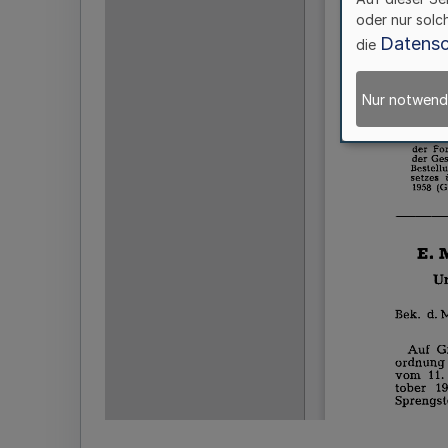
oder nur solc
Datensc
die
Nur notwend