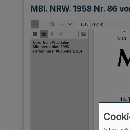
MBl. NRW. 1958 Nr. 86 v
Cooki
Auf dieser Se