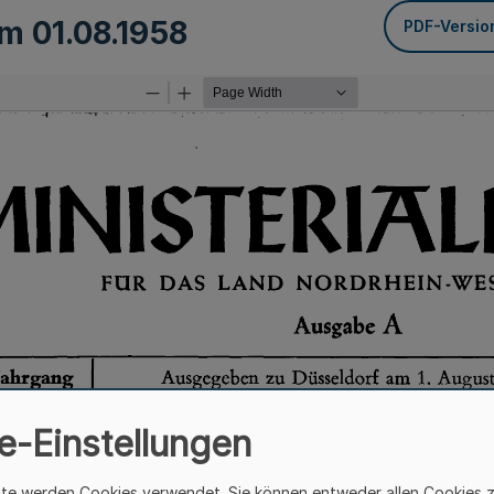
om
01.08.1958
PDF-Versio
e-Einstellungen
ite werden Cookies verwendet. Sie können entweder allen Cookies 