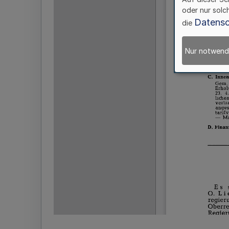
oder nur solc
Datensc
die
Nur notwend