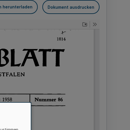
n herunterladen
Dokument ausdrucken
zustimmen,