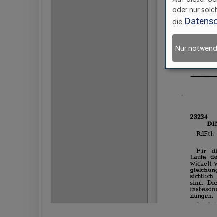
oder nur solc
Datensc
die
Nur notwend