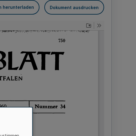
n herunterladen
Dokument ausdrucken
zustimmen,