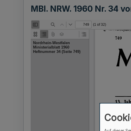
MBl. NRW. 1960 Nr. 34 
Cooki
Auf dieser Se